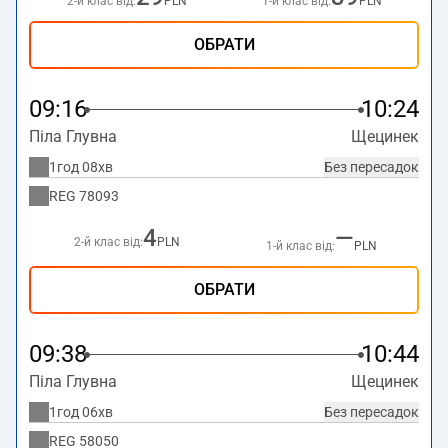
2-й клас від:
PLN
1-й клас від:
PLN
ОБРАТИ
09:16
10:24
Піла Глувна
Щецинек
1год 08хв
Без пересадок
REG
78093
4
—
2-й клас від:
PLN
1-й клас від:
PLN
ОБРАТИ
09:38
10:44
Піла Глувна
Щецинек
1год 06хв
Без пересадок
REG
58050