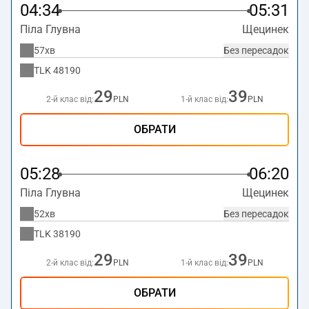
04:34
05:31
Піла Глувна
Щецинек
57хв
Без пересадок
TLK
48190
29
39
2-й клас від:
PLN
1-й клас від:
PLN
ОБРАТИ
05:28
06:20
Піла Глувна
Щецинек
52хв
Без пересадок
TLK
38190
29
39
2-й клас від:
PLN
1-й клас від:
PLN
ОБРАТИ