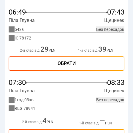
06:49
07:43
Піла Глувна
Щецинек
54хв
Без пересадок
IC
78172
29
39
2-й клас від:
PLN
1-й клас від:
PLN
ОБРАТИ
07:30
08:33
Піла Глувна
Щецинек
1год 03хв
Без пересадок
REG
78941
4
—
2-й клас від:
PLN
1-й клас від:
PLN