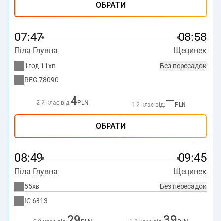
ОБРАТИ
07:47
08:58
Піла Глувна
Щецинек
1год 11хв
Без пересадок
REG
78090
4
—
2-й клас від:
PLN
1-й клас від:
PLN
ОБРАТИ
08:49
09:45
Піла Глувна
Щецинек
55хв
Без пересадок
IC
6813
29
39