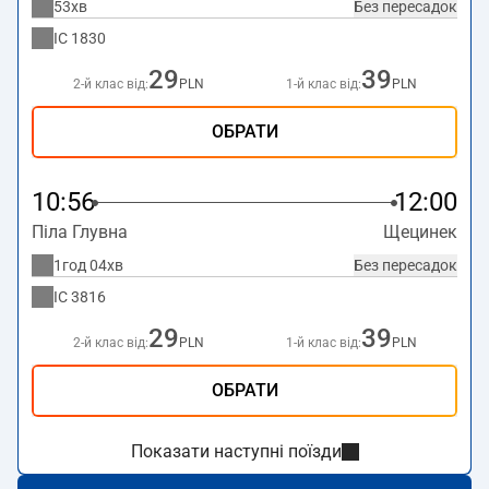
53хв
Без пересадок
IC
1830
29
39
2-й клас від:
PLN
1-й клас від:
PLN
ОБРАТИ
10:56
12:00
Піла Глувна
Щецинек
1год 04хв
Без пересадок
IC
3816
29
39
2-й клас від:
PLN
1-й клас від:
PLN
ОБРАТИ
Показати наступні поїзди