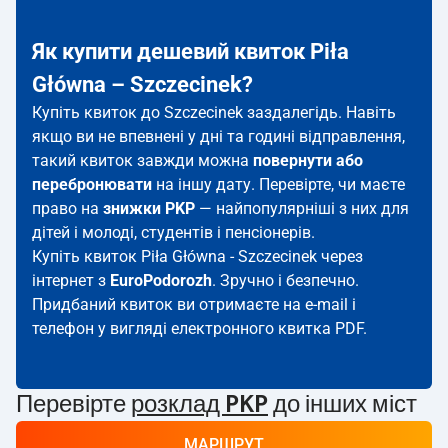
Як купити дешевий квиток Piła
Główna – Szczecinek?
Купіть квиток до Szczecinek заздалегідь. Навіть
якщо ви не впевнені у дні та годині відправлення,
такий квиток завжди можна
повернути або
перебронювати
на іншу дату. Перевірте, чи маєте
право на
знижки PKP
— найпопулярніші з них для
дітей і молоді, студентів і пенсіонерів.
Купіть квиток Piła Główna - Szczecinek через
інтернет з
EuroPodorozh
. Зручно і безпечно.
Придбаний квиток ви отримаєте на e-mail і
телефон у вигляді електронного квитка PDF.
Перевірте
розклад PKP
до інших міст
МАРШРУТ