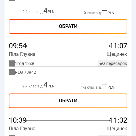
4
—
2-й клас від:
PLN
1-й клас від:
PLN
ОБРАТИ
09:54
11:07
Піла Глувна
Щецинек
1год 13хв
Без пересадок
REG
78942
4
—
2-й клас від:
PLN
1-й клас від:
PLN
ОБРАТИ
10:39
11:32
Піла Глувна
Щецинек