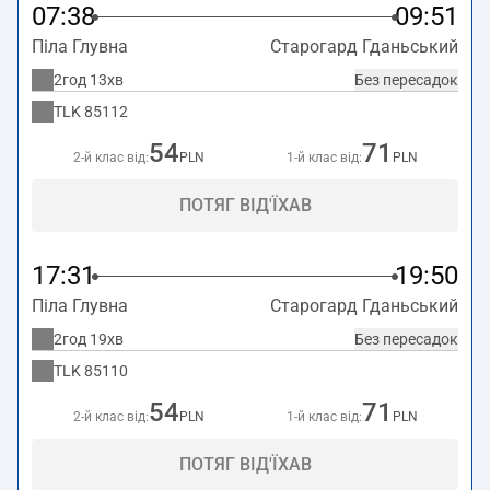
07:38
09:51
Піла Глувна
Старогард Гданьський
2год 13хв
Без пересадок
TLK
85112
54
71
2-й клас від:
PLN
1-й клас від:
PLN
ПОТЯГ ВІД'ЇХАВ
17:31
19:50
Піла Глувна
Старогард Гданьський
2год 19хв
Без пересадок
TLK
85110
54
71
2-й клас від:
PLN
1-й клас від:
PLN
ПОТЯГ ВІД'ЇХАВ