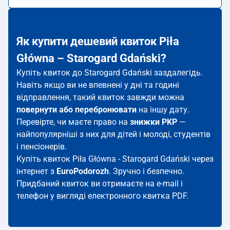
Як купити дешевий квиток Piła
Główna – Starogard Gdański?
Купіть квиток до Starogard Gdański заздалегідь.
Навіть якщо ви не впевнені у дні та годині
відправлення, такий квиток завжди можна
повернути або перебронювати
на іншу дату.
Перевірте, чи маєте право на
знижки PKP
—
найпопулярніші з них для дітей і молоді, студентів
і пенсіонерів.
Купіть квиток Piła Główna - Starogard Gdański через
інтернет з
EuroPodorozh
. Зручно і безпечно.
Придбаний квиток ви отримаєте на e-mail і
телефон у вигляді електронного квитка PDF.