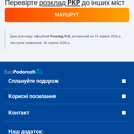
Перевірте
розклад PKP
до інших міст
МАРШРУТ
Дані розкладу: офіційний
Розклад PLK
, актуальний на
14 червня 2026 р.
.
Наступне оновлення:
30 серпня 2026 р.
.
Сплануйте подорож
Корисні посилання
Контакт
Наш додаток: