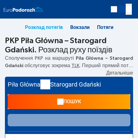
Розклад потягів
Вокзали
Потяги
PKP Piła Główna – Starogard
Gdański. Розклад руху поїздів
Сполучення PKP на маршруті
Piła Główna – Starogard
Gdański
обслуговує зокрема
TLK
. Перший прямий потяг
вирушає о
07:38
з вокзалу PKP Piła Główna за адресою
Детальніше
64-900 Pila
. Останній потяг до Starogard Gdański
Piła Główna
Starogard Gdański
вирушає о 17:31. Найшвидший маршрут пропонує потяг
без пересадок
KRAJNA
. Подорож цим потягом триває
ПОШУК
02:13
. На маршруті
Piła Główna
–
Starogard Gdański
курсують також інші потяги:
— пропонують нижчу ціну
квитка і зазвичай довший час подорожі. Потяг завершує
маршрут на станції Starogard Gdański за адресою
Kolejowa, 83-200 Starogard Gdanski
.