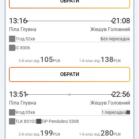
ОБРАТИ
13:16
21:08
Піла Глувна
Жешув Головний
7год 52хв
Без пересадок
IC
8306
105
138
2-й клас від:
PLN
1-й клас від:
PLN
ОБРАТИ
13:51
22:56
Піла Глувна
Жешув Головний
9год 05хв
1 пересадка
TLK
83102
EIP Pendolino
5308
199
280
2-й клас від:
PLN
1-й клас від:
PLN