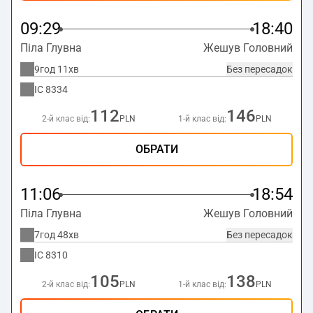
09:29
18:40
Піла Глувна
Жешув Головний
9год 11хв
Без пересадок
IC
8334
112
146
2-й клас від:
PLN
1-й клас від:
PLN
ОБРАТИ
11:06
18:54
Піла Глувна
Жешув Головний
7год 48хв
Без пересадок
IC
8310
105
138
2-й клас від:
PLN
1-й клас від:
PLN