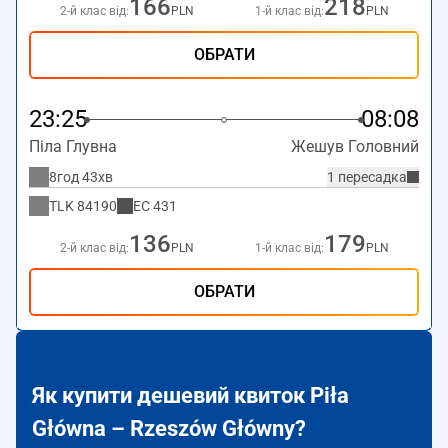
166
218
2-й клас від:
PLN
1-й клас від:
PLN
ОБРАТИ
23:25
08:08
Піла Глувна
Жешув Головний
8год 43хв
1 пересадка
TLK
84190
EC
431
136
179
2-й клас від:
PLN
1-й клас від:
PLN
ОБРАТИ
Як купити дешевий квиток Piła
Główna – Rzeszów Główny?