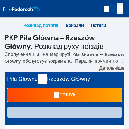
Розклад потягів
Вокзали
Потяги
PKP Piła Główna – Rzeszów
Główny. Розклад руху поїздів
Сполучення PKP на маршруті
Piła Główna – Rzeszów
Główny
обслуговує зокрема
IC
. Перший прямий потяг
вирушає о
05:22
з вокзалу PKP Piła Główna за адресою
Детальніше
64-900 Pila
. Останній потяг до Rzeszów Główny
Piła Główna
Rzeszów Główny
вирушає о 23:25. Найшвидший маршрут пропонує потяг
без пересадок
KOSSAK
. Подорож цим потягом триває
ПОШУК
07:48
. На маршруті
Piła Główna
–
Rzeszów Główny
курсують також інші потяги:
TLK, EIP Pendolino, EN, EC
—
пропонують нижчу ціну квитка і зазвичай довший час
подорожі. Потяг завершує маршрут на станції Rzeszów
Główny за адресою
Plac Dworcowy, 35-201 Rzeszów
.