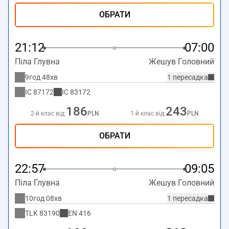
ОБРАТИ
21:12
07:00
Піла Глувна
Жешув Головний
9год 48хв
1 пересадка
IC
87172
IC
83172
186
243
2-й клас від:
PLN
1-й клас від:
PLN
ОБРАТИ
22:57
09:05
Піла Глувна
Жешув Головний
10год 08хв
1 пересадка
TLK
83190
EN
416