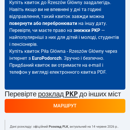
Купіть квиток до Rzeszów Główny заздалегідь.
Навіть якщо ви не впевнені у дні та годині
відправлення, такий квиток завжди можна
повернути або перебронювати
на іншу дату.
Перевірте, чи маєте право на
знижки PKP
—
найпопулярніші з них для дітей і молоді, студентів
і пенсіонерів.
Купіть квиток Piła Główna - Rzeszów Główny через
інтернет з
EuroPodorozh
. Зручно і безпечно.
Придбаний квиток ви отримаєте на e-mail і
телефон у вигляді електронного квитка PDF.
Перевірте
розклад PKP
до інших міст
МАРШРУТ
Дані розкладу: офіційний
Розклад PLK
, актуальний на
14 червня 2026 р.
.