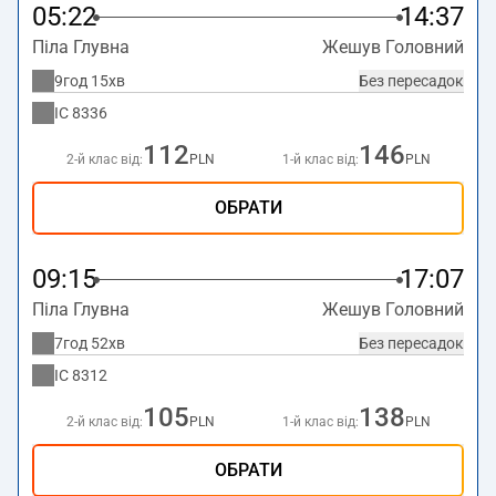
05:22
14:37
Піла Глувна
Жешув Головний
9год 15хв
Без пересадок
IC
8336
112
146
2-й клас від:
PLN
1-й клас від:
PLN
ОБРАТИ
09:15
17:07
Піла Глувна
Жешув Головний
7год 52хв
Без пересадок
IC
8312
105
138
2-й клас від:
PLN
1-й клас від:
PLN
ОБРАТИ