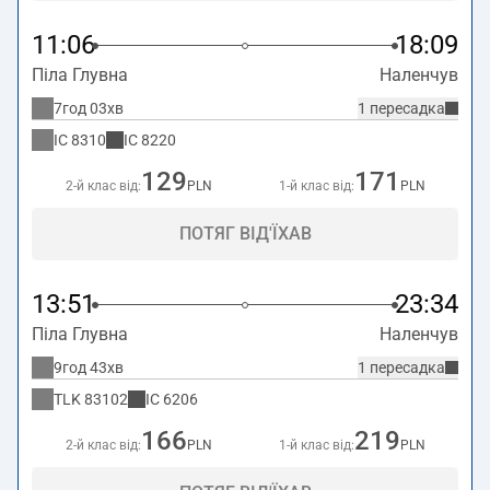
11:06
18:09
Піла Глувна
Наленчув
7год 03хв
1 пересадка
IC
8310
IC
8220
129
171
2-й клас від:
PLN
1-й клас від:
PLN
ПОТЯГ ВІД'ЇХАВ
13:51
23:34
Піла Глувна
Наленчув
9год 43хв
1 пересадка
TLK
83102
IC
6206
166
219
2-й клас від:
PLN
1-й клас від:
PLN