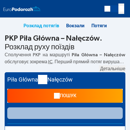
Розклад потягів
Вокзали
Потяги
PKP Piła Główna – Nałęczów.
Розклад руху поїздів
Сполучення PKP на маршруті
Piła Główna – Nałęczów
обслуговує зокрема
IC
. Перший прямий потяг вирушає о
05:22
з вокзалу PKP Piła Główna. Останній потяг до
Детальніше
Nałęczów вирушає о 22:57. Найшвидший маршрут
Piła Główna
Nałęczów
пропонує потяг без пересадок
ZAMOYSKI
. Подорож цим
потягом триває
05:47
. На маршруті
Piła Główna
–
ПОШУК
Nałęczów
курсують також інші потяги:
TLK
— пропонують
нижчу ціну квитка і зазвичай довший час подорожі.
Потяг завершує маршрут на станції Nałęczów.