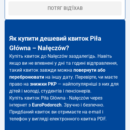
ПОТЯГ ВІД'ЇХАВ
Як купити дешевий квиток Piła
Główna – Nałęczów?
Купіть квиток до Nałęczów заздалегідь. Навіть
якщо ви не впевнені у дні та годині відправлення,
такий квиток завжди можна
повернути або
перебронювати
на іншу дату. Перевірте, чи маєте
право на
знижки PKP
— найпопулярніші з них для
дітей і молоді, студентів і пенсіонерів.
Купіть квиток Piła Główna - Nałęczów через
інтернет з
EuroPodorozh
. Зручно і безпечно.
Придбаний квиток ви отримаєте на e-mail і
телефон у вигляді електронного квитка PDF.