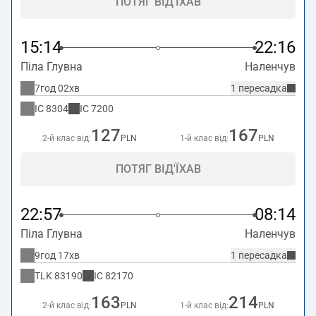
ПОТЯГ ВІД'ЇХАВ
15:14
22:16
Піла Глувна
Наленчув
7год 02хв
1 пересадка
IC
8304
IC
7200
127
167
2-й клас від:
PLN
1-й клас від:
PLN
ПОТЯГ ВІД'ЇХАВ
22:57
08:14
Піла Глувна
Наленчув
9год 17хв
1 пересадка
TLK
83190
IC
82170
163
214
2-й клас від:
PLN
1-й клас від:
PLN