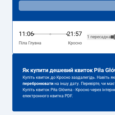
11:06
21:57
1 пересадка
Піла Глувна
Кросно
Як купити дешевий квиток Piła Gł
Купіть квиток до Кросно заздалегідь. Навіть я
перебронювати
на іншу дату. Перевірте, чи ма
Купіть квиток Piła Główna - Кросно через інтерн
електронного квитка PDF.