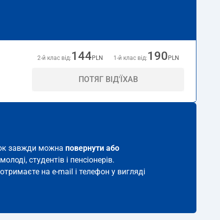
144
190
2-й клас від:
PLN
1-й клас від:
PLN
ПОТЯГ ВІД'ЇХАВ
иток завжди можна
повернути або
молоді, студентів і пенсіонерів.
отримаєте на e-mail і телефон у вигляді