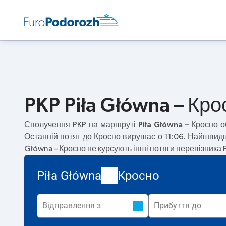
PKP Piła Główna – Кро
Сполучення PKP на маршруті
Piła Główna – Кросно
о
Останній потяг до Кросно вирушає о 11:06. Найшви
Główna
–
Кросно
не курсують інші потяги перевізника 
Piła Główna
Кросно