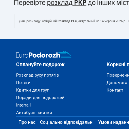
Перевірте
розклад PKP
до інших міс
Дані розкладу: офіційний
Розклад PLK
, актуальний на
14 червня 2026 р.
.
Сплануйте подорож
Корисні 
Розклад руху потягів
Поверненн
Потяги
Допомога
Квитки для груп
Контакт
Поради для подорожей
Interrail
Автобусні квитки
Про нас
Соціально відповідальні
Умови наданн