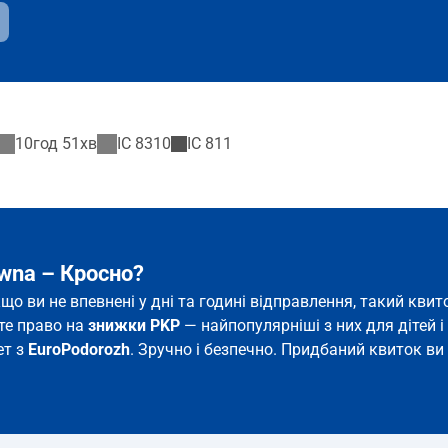
10год 51хв
IC
8310
IC
811
ówna – Кросно?
кщо ви не впевнені у дні та годині відправлення, такий кв
єте право на
знижки PKP
— найпопулярніші з них для дітей і 
ет з
EuroPodorozh
. Зручно і безпечно. Придбаний квиток ви 