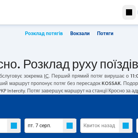
Розклад потягів
Вокзали
Потяги
сно. Розклад руху поїзді
бслуговує зокрема
IC
. Перший прямий потяг вирушає о
11:
дший маршрут пропонує потяг без пересадок
KOSSAK
. Подо
PKP Intercity. Потяг завершує маршрут на станції Кросно за 