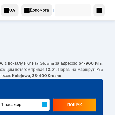
Допомога
UA
в
06
з вокзалу PKP Piła Główna за адресою
64-900 Pila
.
рож цим потягом триває
10:51
. Наразі на маршруті
Piła
адресою
Kolejowa, 38-400 Krosno
.
ПОШУК