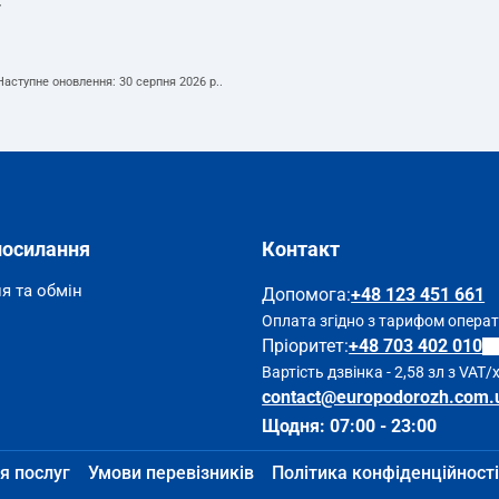
т
 Наступне оновлення:
30 серпня 2026 р.
.
посилання
Контакт
я та обмін
Допомога
:
+48 123 451 661
Оплата згідно з тарифом опера
Пріоритет:
+48 703 402 010
Вартість дзвінка - 2,58 зл з VAT/
contact@europodorozh.com.
Щодня: 07:00 - 23:00
я послуг
Умови перевізників
Політика конфіденційності