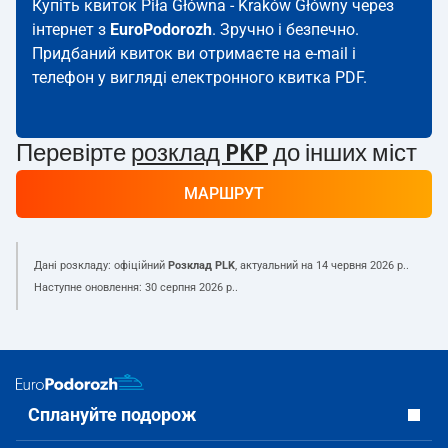
Купіть квиток Piła Główna - Kraków Główny через
інтернет з
EuroPodorozh
. Зручно і безпечно.
Придбаний квиток ви отримаєте на e-mail і
телефон у вигляді електронного квитка PDF.
Перевірте
розклад PKP
до інших міст
МАРШРУТ
Дані розкладу: офіційний
Розклад PLK
, актуальний на
14 червня 2026 р.
.
Наступне оновлення:
30 серпня 2026 р.
.
Сплануйте подорож