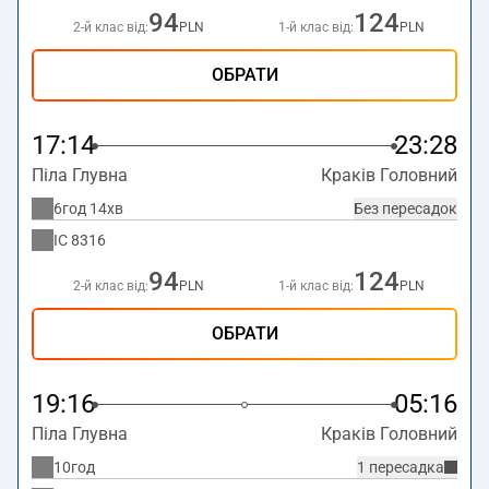
94
124
2-й клас від:
PLN
1-й клас від:
PLN
ОБРАТИ
17:14
23:28
Піла Глувна
Краків Головний
6год 14хв
Без пересадок
IC
8316
94
124
2-й клас від:
PLN
1-й клас від:
PLN
ОБРАТИ
19:16
05:16
Піла Глувна
Краків Головний
10год
1 пересадка