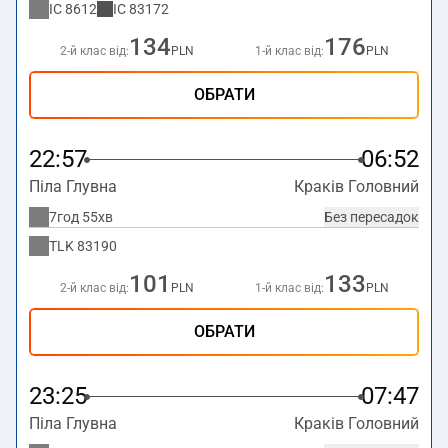
IC
8612
IC
83172
134
176
2-й клас від:
PLN
1-й клас від:
PLN
ОБРАТИ
22:57
06:52
Піла Глувна
Краків Головний
7год 55хв
Без пересадок
TLK
83190
101
133
2-й клас від:
PLN
1-й клас від:
PLN
ОБРАТИ
23:25
07:47
Піла Глувна
Краків Головний