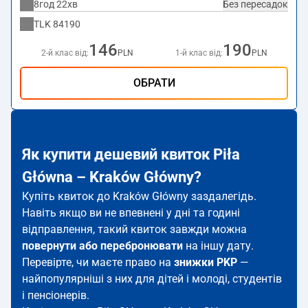
8год 22хв
Без пересадок
TLK
84190
146
190
2-й клас від:
PLN
1-й клас від:
PLN
ОБРАТИ
Як купити дешевий квиток Piła
Główna – Kraków Główny?
Купіть квиток до Kraków Główny заздалегідь.
Навіть якщо ви не впевнені у дні та годині
відправлення, такий квиток завжди можна
повернути або перебронювати
на іншу дату.
Перевірте, чи маєте право на
знижки PKP
—
найпопулярніші з них для дітей і молоді, студентів
і пенсіонерів.