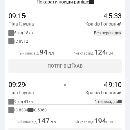
Показати поїзди раніше
09:15
15:33
Піла Глувна
Краків Головний
6год 18хв
Без пересадок
IC
8312
94
124
2-й клас від:
PLN
1-й клас від:
PLN
ПОТЯГ ВІД'ЇХАВ
09:29
19:10
Піла Глувна
Краків Головний
9год 41хв
1 пересадка
IC
8334
IC
5360
147
194
2-й клас від:
PLN
1-й клас від:
PLN