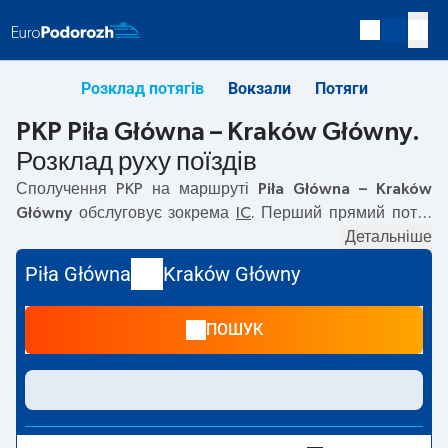
Розклад потягів
Вокзали
Потяги
PKP Piła Główna – Kraków Główny.
Розклад руху поїздів
Сполучення PKP на маршруті
Piła Główna – Kraków
Główny
обслуговує зокрема
IC
. Перший прямий потяг
вирушає о
09:15
з вокзалу PKP Piła Główna за адресою
Детальніше
64-900 Pila
. Останній потяг до Kraków Główny вирушає
Piła Główna
Kraków Główny
о 23:25. Найшвидший маршрут пропонує потяг без
пересадок
GWAREK
. Подорож цим потягом триває
ПОШУК
06:14
. На маршруті
Piła Główna
–
Kraków Główny
курсують також інші потяги:
TLK
— пропонують нижчу
ціну квитка і зазвичай довший час подорожі. Потяг
завершує маршрут на станції Kraków Główny за адресою
Plac im. Jana Nowaka-Jeziorańskiego 1. 31-154 Kraków
.