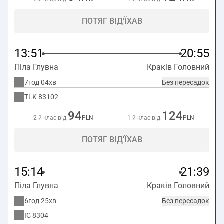
ПОТЯГ ВІД'ЇХАВ
13:51
20:55
Піла Глувна
Краків Головний
7год 04хв
Без пересадок
TLK
83102
94
124
2-й клас від:
PLN
1-й клас від:
PLN
ПОТЯГ ВІД'ЇХАВ
15:14
21:39
Піла Глувна
Краків Головний
6год 25хв
Без пересадок
IC
8304