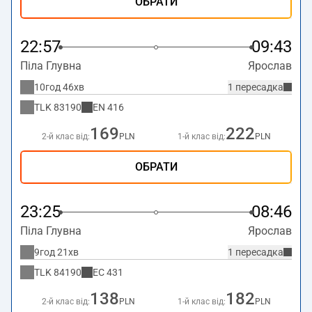
ОБРАТИ
22:57
09:43
Піла Глувна
Ярослав
10год 46хв
1 пересадка
TLK
83190
EN
416
169
222
2-й клас від:
PLN
1-й клас від:
PLN
ОБРАТИ
23:25
08:46
Піла Глувна
Ярослав
9год 21хв
1 пересадка
TLK
84190
EC
431
138
182
2-й клас від:
PLN
1-й клас від:
PLN