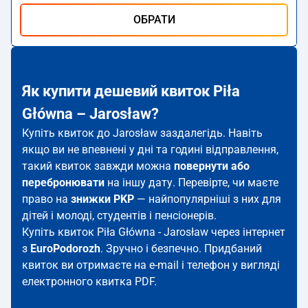
ОБРАТИ
Як купити дешевий квиток Piła
Główna – Jarosław?
Купіть квиток до Jarosław заздалегідь. Навіть
якщо ви не впевнені у дні та годині відправлення,
такий квиток завжди можна
повернути або
перебронювати
на іншу дату. Перевірте, чи маєте
право на
знижки PKP
— найпопулярніші з них для
дітей і молоді, студентів і пенсіонерів.
Купіть квиток Piła Główna - Jarosław через інтернет
з
EuroPodorozh
. Зручно і безпечно. Придбаний
квиток ви отримаєте на e-mail і телефон у вигляді
електронного квитка PDF.