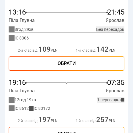
13:16
21:45
Піла Глувна
Ярослав
8год 29хв
Без пересадок
IC
8306
109
142
2-й клас від:
PLN
1-й клас від:
PLN
ОБРАТИ
19:16
07:35
Піла Глувна
Ярослав
12год 19хв
1 пересадка
IC
8612
IC
83172
197
257
2-й клас від:
PLN
1-й клас від:
PLN