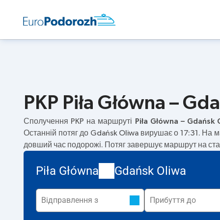
PKP Piła Główna – Gda
Сполучення PKP на маршруті
Piła Główna – Gdańsk 
Останній потяг до Gdańsk Oliwa вирушає о 17:31. На 
довший час подорожі. Потяг завершує маршрут на ста
Piła Główna
Gdańsk Oliwa