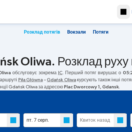
Розклад потягів
Вокзали
Потяги
ńsk Oliwa. Розклад руху 
Oliwa
обслуговує зокрема
IC
. Перший потяг вирушає о
05:
маршруті
Piła Główna
–
Gdańsk Oliwa
курсують також інші потя
нції Gdańsk Oliwa за адресою
Plac Dworcowy 1, Gdansk
.