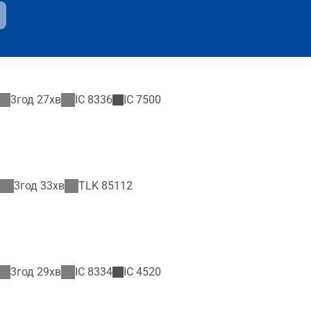
3год 27хв
IC
8336
IC
7500
3год 33хв
TLK
85112
3год 29хв
IC
8334
IC
4520