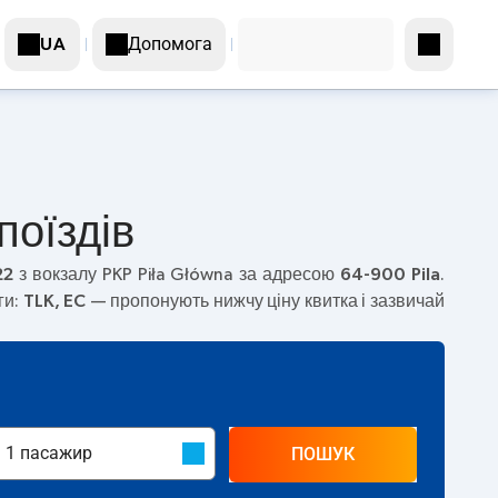
Допомога
UA
поїздів
22
з вокзалу PKP Piła Główna за адресою
64-900 Pila
.
ги:
TLK, EC
— пропонують нижчу ціну квитка і зазвичай
ПОШУК