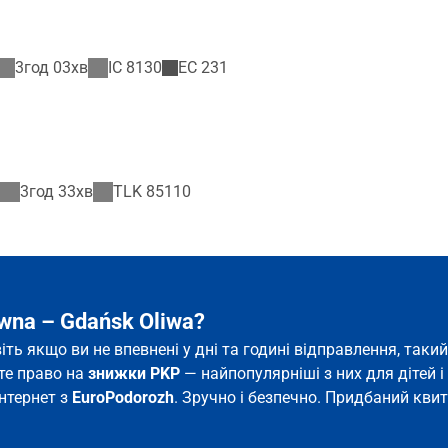
3год 03хв
IC
8130
EC
231
3год 33хв
TLK
85110
wna – Gdańsk Oliwa?
віть якщо ви не впевнені у дні та годині відправлення, та
єте право на
знижки PKP
— найпопулярніші з них для дітей і 
інтернет з
EuroPodorozh
. Зручно і безпечно. Придбаний квит