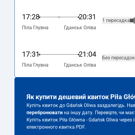
17:28
20:31
1 пересадка
Піла Глувна
Гданськ Оліва
17:31
21:04
Без пересадок
Піла Глувна
Гданськ Оліва
Як купити дешевий квиток Piła Głó
Купіть квиток до Gdańsk Oliwa заздалегідь. На
перебронювати
на іншу дату. Перевірте, чи ма
Купіть квиток Piła Główna - Gdańsk Oliwa через 
електронного квитка PDF.