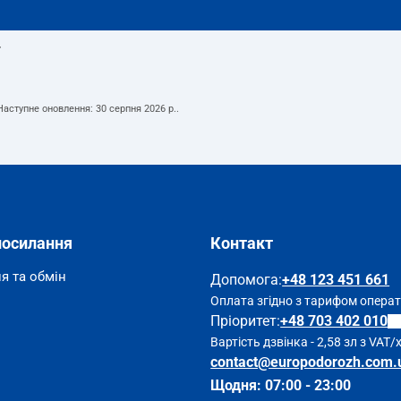
т
 Наступне оновлення:
30 серпня 2026 р.
.
посилання
Контакт
я та обмін
Допомога
:
+48 123 451 661
Оплата згідно з тарифом опера
Пріоритет:
+48 703 402 010
Вартість дзвінка - 2,58 зл з VAT/
contact@europodorozh.com.
Щодня: 07:00 - 23:00