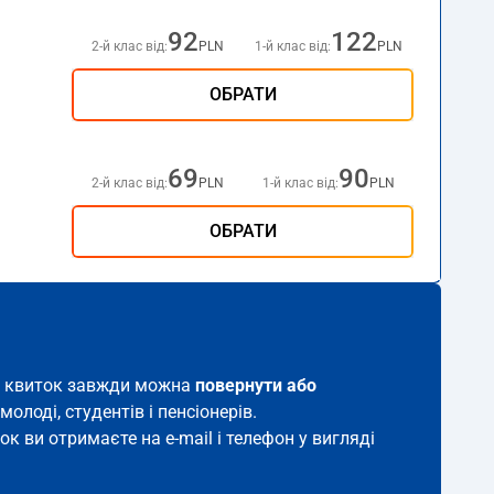
92
122
2-й клас від:
PLN
1-й клас від:
PLN
ОБРАТИ
69
90
2-й клас від:
PLN
1-й клас від:
PLN
ОБРАТИ
кий квиток завжди можна
повернути або
молоді, студентів і пенсіонерів.
ок ви отримаєте на e-mail і телефон у вигляді