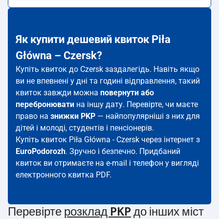
Як купити дешевий квиток Piła
Główna – Czersk?
Купіть квиток до Czersk заздалегідь. Навіть якщо
ви не впевнені у дні та годині відправлення, такий
квиток завжди можна
повернути або
перебронювати
на іншу дату. Перевірте, чи маєте
право на
знижки PKP
— найпопулярніші з них для
дітей і молоді, студентів і пенсіонерів.
Купіть квиток Piła Główna - Czersk через інтернет з
EuroPodorozh
. Зручно і безпечно. Придбаний
квиток ви отримаєте на e-mail і телефон у вигляді
електронного квитка PDF.
Перевірте
розклад PKP
до інших міст