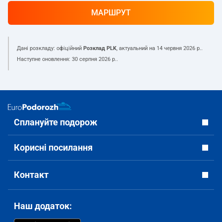
МАРШРУТ
Дані розкладу: офіційний
Розклад PLK
, актуальний на
14 червня 2026 р.
.
Наступне оновлення:
30 серпня 2026 р.
.
Сплануйте подорож
Корисні посилання
Контакт
Наш додаток: