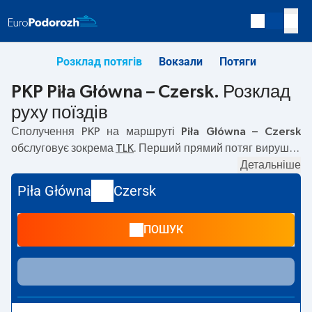
Розклад потягів
Вокзали
Потяги
PKP Piła Główna – Czersk. Розклад
руху поїздів
Сполучення PKP на маршруті
Piła Główna – Czersk
обслуговує зокрема
TLK
. Перший прямий потяг вирушає
о
07:38
з вокзалу PKP Piła Główna. Останній потяг до
Детальніше
Czersk вирушає о 17:31. Найшвидший маршрут
Piła Główna
Czersk
пропонує потяг без пересадок
KRAJNA
. Подорож цим
потягом триває
01:32
. На маршруті
Piła Główna
–
Czersk
ПОШУК
курсують також інші потяги:
— пропонують нижчу ціну
квитка і зазвичай довший час подорожі. Потяг завершує
маршрут на станції Czersk.