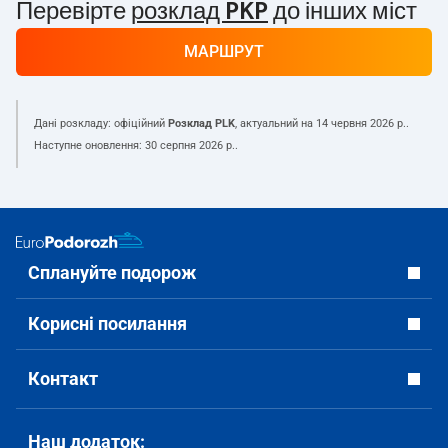
Перевірте
розклад PKP
до інших міст
МАРШРУТ
Дані розкладу: офіційний
Розклад PLK
, актуальний на
14 червня 2026 р.
.
Наступне оновлення:
30 серпня 2026 р.
.
Сплануйте подорож
Корисні посилання
Контакт
Наш додаток: