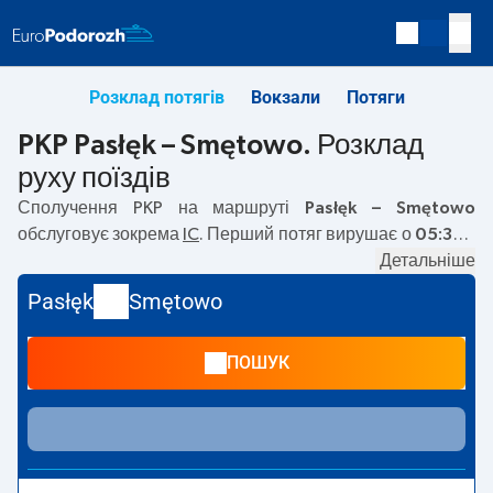
Розклад потягів
Вокзали
Потяги
PKP Pasłęk – Smętowo. Розклад
руху поїздів
Сполучення PKP на маршруті
Pasłęk – Smętowo
обслуговує зокрема
IC
. Перший потяг вирушає о
05:38
з
вокзалу PKP Pasłęk. Останній потяг до Smętowo вирушає
Детальніше
о 18:16. На маршруті
Pasłęk
–
Smętowo
курсують також
Pasłęk
Smętowo
інші потяги:
— пропонують нижчу ціну квитка і зазвичай
довший час подорожі. Потяг завершує маршрут на
ПОШУК
станції Smętowo.