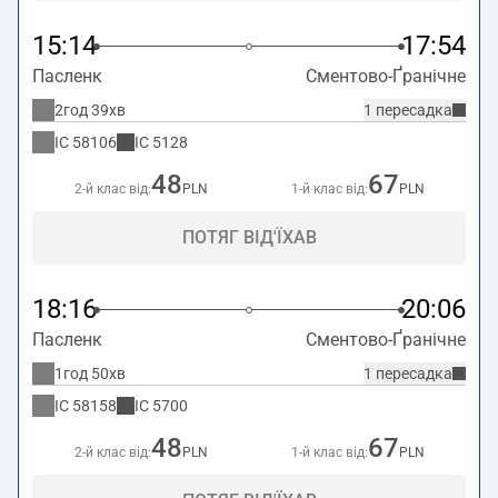
15:14
17:54
Пасленк
Сментово-Ґранічне
2год 39хв
1 пересадка
IC
58106
IC
5128
48
67
2-й клас від:
PLN
1-й клас від:
PLN
ПОТЯГ ВІД'ЇХАВ
18:16
20:06
Пасленк
Сментово-Ґранічне
1год 50хв
1 пересадка
IC
58158
IC
5700
48
67
2-й клас від:
PLN
1-й клас від:
PLN