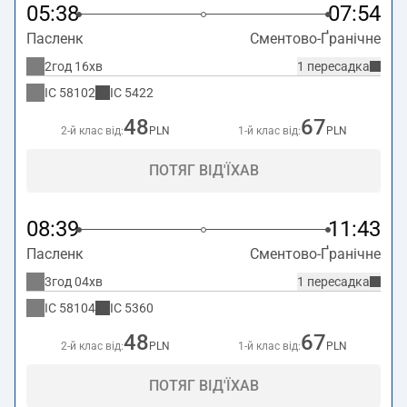
05:38
07:54
Пасленк
Сментово-Ґранічне
2год 16хв
1 пересадка
IC
58102
IC
5422
48
67
2-й клас від:
PLN
1-й клас від:
PLN
ПОТЯГ ВІД'ЇХАВ
08:39
11:43
Пасленк
Сментово-Ґранічне
3год 04хв
1 пересадка
IC
58104
IC
5360
48
67
2-й клас від:
PLN
1-й клас від:
PLN
ПОТЯГ ВІД'ЇХАВ