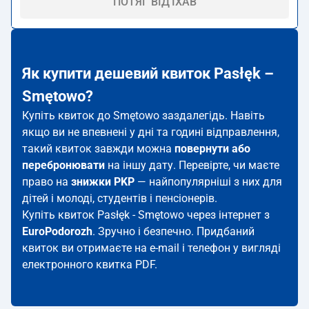
ПОТЯГ ВІД'ЇХАВ
Як купити дешевий квиток Pasłęk –
Smętowo?
Купіть квиток до Smętowo заздалегідь. Навіть
якщо ви не впевнені у дні та годині відправлення,
такий квиток завжди можна
повернути або
перебронювати
на іншу дату. Перевірте, чи маєте
право на
знижки PKP
— найпопулярніші з них для
дітей і молоді, студентів і пенсіонерів.
Купіть квиток Pasłęk - Smętowo через інтернет з
EuroPodorozh
. Зручно і безпечно. Придбаний
квиток ви отримаєте на e-mail і телефон у вигляді
електронного квитка PDF.