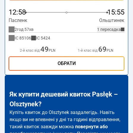
12:58
15:55
Пасленк
Ольштинек
2год 57хв
1 пересадка
IC
85106
IC
5424
49
69
2-й клас від:
PLN
1-й клас від:
PLN
ОБРАТИ
Як купити дешевий квиток Pasłęk –
Olsztynek?
Купіть квиток до Olsztynek заздалегідь. Навіть
якщо ви не впевнені у дні та годині відправлення,
такий квиток завжди можна
повернути або