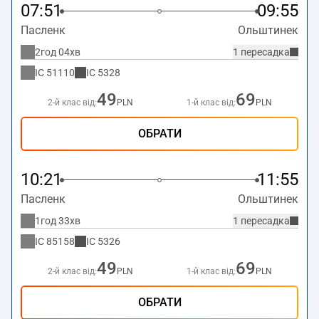
07:51
09:55
Пасленк
Ольштинек
2год 04хв
1 пересадка
IC
51110
IC
5328
49
69
2-й клас від:
PLN
1-й клас від:
PLN
ОБРАТИ
10:21
11:55
Пасленк
Ольштинек
1год 33хв
1 пересадка
IC
85158
IC
5326
49
69
2-й клас від:
PLN
1-й клас від:
PLN
ОБРАТИ