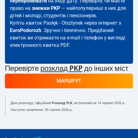
перебронювати
на іншу дату. Перевірте, чи маєте
право на
знижки PKP
— найпопулярніші з них для
дітей і молоді, студентів і пенсіонерів.
Купіть квиток Pasłęk - Olsztynek через інтернет з
EuroPodorozh
. Зручно і безпечно. Придбаний
квиток ви отримаєте на e-mail і телефон у вигляді
електронного квитка PDF.
Перевірте
розклад PKP
до інших міст
МАРШРУТ
Дані розкладу: офіційний
Розклад PLK
, актуальний на
14 червня 2026 р.
.
Наступне оновлення:
30 серпня 2026 р.
.