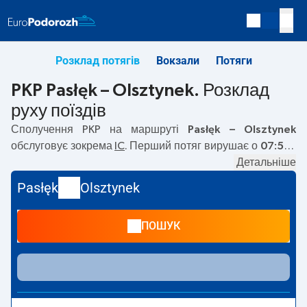
Розклад потягів
Вокзали
Потяги
PKP Pasłęk – Olsztynek. Розклад
руху поїздів
Сполучення PKP на маршруті
Pasłęk – Olsztynek
обслуговує зокрема
IC
. Перший потяг вирушає о
07:51
з
вокзалу PKP Pasłęk. Останній потяг до Olsztynek вирушає
Детальніше
о 12:58. На маршруті
Pasłęk
–
Olsztynek
курсують також
Pasłęk
Olsztynek
інші потяги:
— пропонують нижчу ціну квитка і зазвичай
довший час подорожі. Потяг завершує маршрут на
ПОШУК
станції Olsztynek.