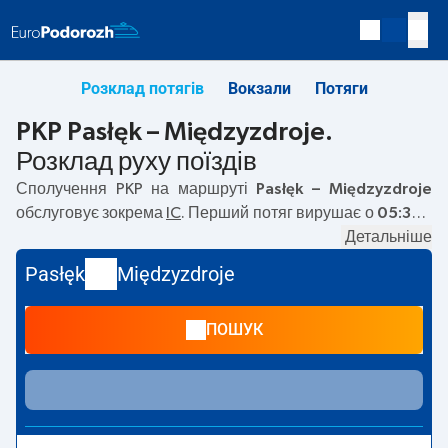
Розклад потягів
Вокзали
Потяги
PKP Pasłęk – Międzyzdroje.
Розклад руху поїздів
Сполучення PKP на маршруті
Pasłęk – Międzyzdroje
обслуговує зокрема
IC
. Перший потяг вирушає о
05:38
з
вокзалу PKP Pasłęk. Останній потяг до Międzyzdroje
Детальніше
вирушає о 11:11. На маршруті
Pasłęk
–
Międzyzdroje
Pasłęk
Międzyzdroje
курсують також інші потяги:
— пропонують нижчу ціну
квитка і зазвичай довший час подорожі. Потяг завершує
ПОШУК
маршрут на станції Międzyzdroje.