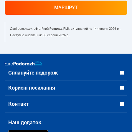
МАРШРУТ
Дані розкладу: офіційний
Розклад PLK
, актуальний на
14 червня 2026 р.
.
Наступне оновлення:
30 серпня 2026 р.
.
Сплануйте подорож
Корисні посилання
Контакт
Наш додаток: