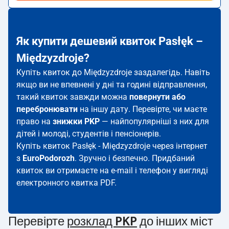
Як купити дешевий квиток Pasłęk –
Międzyzdroje?
Купіть квиток до Międzyzdroje заздалегідь. Навіть
якщо ви не впевнені у дні та годині відправлення,
такий квиток завжди можна
повернути або
перебронювати
на іншу дату. Перевірте, чи маєте
право на
знижки PKP
— найпопулярніші з них для
дітей і молоді, студентів і пенсіонерів.
Купіть квиток Pasłęk - Międzyzdroje через інтернет
з
EuroPodorozh
. Зручно і безпечно. Придбаний
квиток ви отримаєте на e-mail і телефон у вигляді
електронного квитка PDF.
Перевірте
розклад PKP
до інших міст