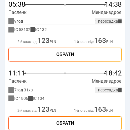
05:38
14:38
Пасленк
Мендзиздроє
9год
1 пересадка
IC
58102
IC
132
123
163
2-й клас від:
PLN
1-й клас від:
PLN
ОБРАТИ
11:11
18:42
Пасленк
Мендзиздроє
7год 31хв
1 пересадка
IC
1806
IC
134
123
163
2-й клас від:
PLN
1-й клас від:
PLN
ОБРАТИ