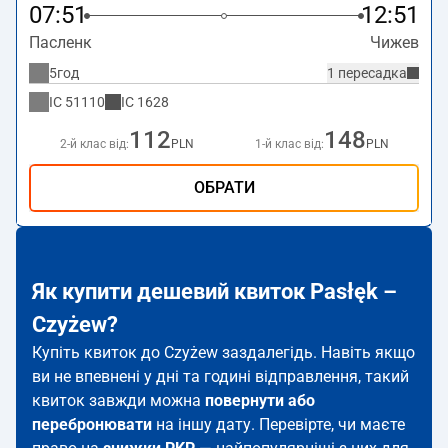
07:51
12:51
Пасленк
Чижев
5год
1 пересадка
IC
51110
IC
1628
112
148
2-й клас від:
PLN
1-й клас від:
PLN
ОБРАТИ
Як купити дешевий квиток Pasłęk –
Czyżew?
Купіть квиток до Czyżew заздалегідь. Навіть якщо
ви не впевнені у дні та годині відправлення, такий
квиток завжди можна
повернути або
перебронювати
на іншу дату. Перевірте, чи маєте