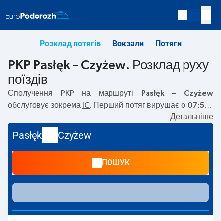
Розклад потягів
Вокзали
Потяги
PKP Pasłęk – Czyżew. Розклад руху
поїздів
Сполучення PKP на маршруті
Pasłęk – Czyżew
обслуговує зокрема
IC
. Перший потяг вирушає о
07:51
з
вокзалу PKP Pasłęk. Останній потяг до Czyżew вирушає о
Детальніше
07:51. Наразі на маршруті
Pasłęk
–
Czyżew
не курсують
Pasłęk
Czyżew
інші потяги перевізника PKP Intercity. Потяг завершує
маршрут на станції Czyżew.
ПОШУК