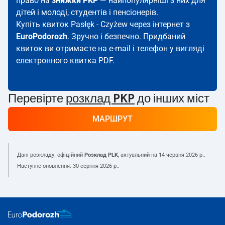
право на
знижки PKP
— найпопулярніші з них для
дітей і молоді, студентів і пенсіонерів.
Купіть квиток Pasłęk - Czyżew через інтернет з
EuroPodorozh
. Зручно і безпечно. Придбаний
квиток ви отримаєте на e-mail і телефон у вигляді
електронного квитка PDF.
Перевірте
розклад PKP
до інших міст
МАРШРУТ
Дані розкладу: офіційний
Розклад PLK
, актуальний на
14 червня 2026 р.
.
Наступне оновлення:
30 серпня 2026 р.
.