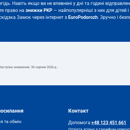
гідь. Навіть якщо ви не впевнені у дні та годині відправ
єте право на
знижки PKP
— найпопулярніші з них для дітей і 
скідзка Замок через інтернет з
EuroPodorozh
. Зручно і без
т
 Наступне оновлення:
30 серпня 2026 р.
.
посилання
Контакт
я та обмін
Допомога
:
+48 123 451 661
Оплата згідно з тарифом опера