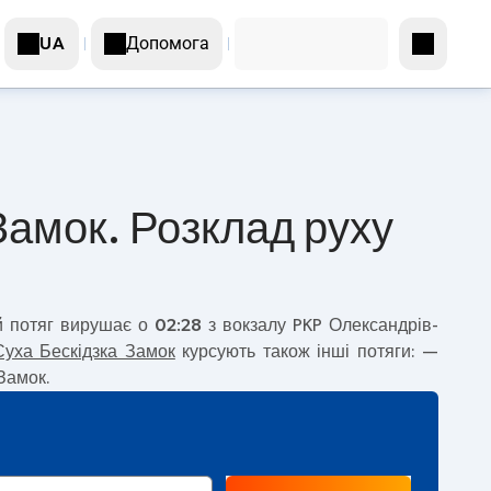
Допомога
UA
Замок. Розклад руху
й потяг вирушає о
02:28
з вокзалу PKP Олександрів-
Суха Бескідзка Замок
курсують також інші потяги:
—
Замок.