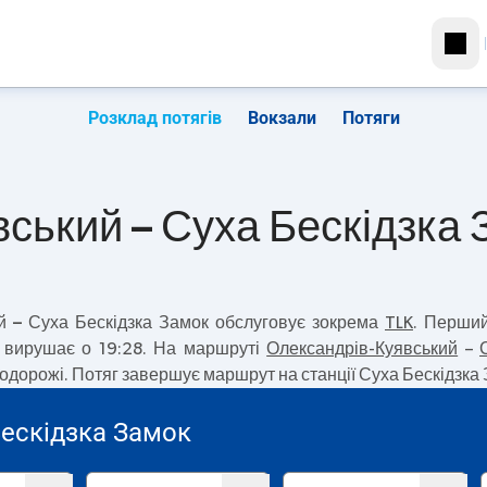
Розклад потягів
Вокзали
Потяги
ський – Суха Бескідзка 
й – Суха Бескідзка Замок
обслуговує зокрема
TLK
. Перши
к вирушає о 19:28. На маршруті
Олександрів-Куявський
–
подорожі. Потяг завершує маршрут на станції Суха Бескідзка 
Бескідзка Замок