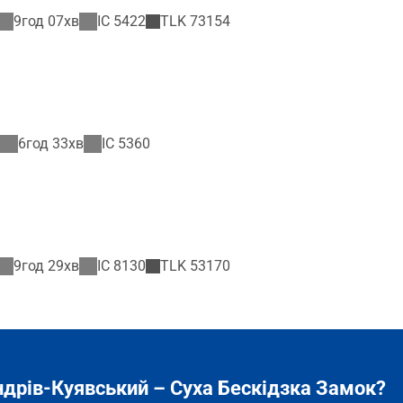
9год 07хв
IC
5422
TLK
73154
6год 33хв
IC
5360
9год 29хв
IC
8130
TLK
53170
ндрів-Куявський – Суха Бескідзка Замок?