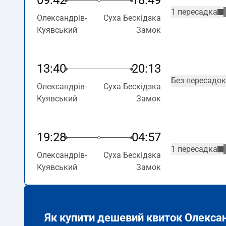
09:42
18:49
1 пересадка
Олександрів-
Суха Бескідзка
Куявський
Замок
13:40
20:13
Без пересадок
Олександрів-
Суха Бескідзка
Куявський
Замок
19:28
04:57
1 пересадка
Олександрів-
Суха Бескідзка
Куявський
Замок
Як купити дешевий квиток Олекса