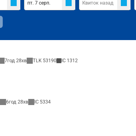
7год 28хв
TLK
53190
IC
1312
6год 28хв
IC
5334