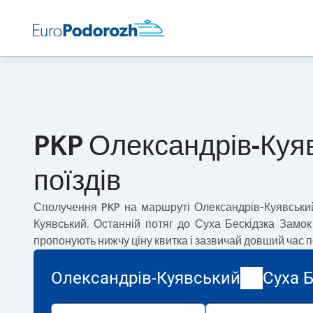
PKP Олександрів-Куяв
поїздів
Сполучення PKP на маршруті
Олександрів-Куявськи
Куявський. Останній потяг до Суха Бескідзка Замо
пропонують нижчу ціну квитка і зазвичай довший час 
Олександрів-Куявський
Суха 