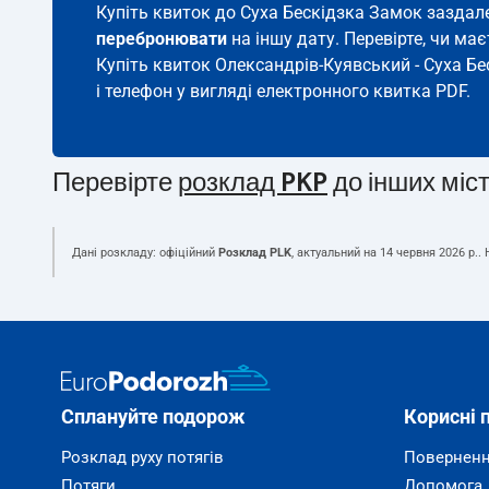
Купіть квиток до Суха Бескідзка Замок заздале
перебронювати
на іншу дату. Перевірте, чи ма
Купіть квиток Олександрів-Куявський - Суха Бе
і телефон у вигляді електронного квитка PDF.
Перевірте
розклад PKP
до інших міс
Дані розкладу: офіційний
Розклад PLK
, актуальний на
14 червня 2026 р.
.
Сплануйте подорож
Корисні 
Розклад руху потягів
Поверненн
Потяги
Допомога