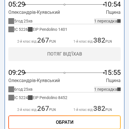
05:29
10:54
Олександрів-Куявський
Пщина
5год 25хв
1 пересадка
IC
5226
EIP Pendolino
1401
267
382
2-й клас від:
PLN
1-й клас від:
PLN
ПОТЯГ ВІД'ЇХАВ
09:29
15:55
Олександрів-Куявський
Пщина
6год 25хв
1 пересадка
IC
5224
EIP Pendolino
8452
267
382
2-й клас від:
PLN
1-й клас від:
PLN
ОБРАТИ