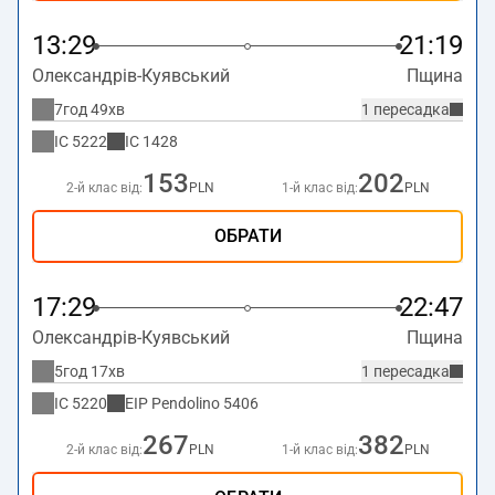
13:29
21:19
Олександрів-Куявський
Пщина
7год 49хв
1 пересадка
IC
5222
IC
1428
153
202
2-й клас від:
PLN
1-й клас від:
PLN
ОБРАТИ
17:29
22:47
Олександрів-Куявський
Пщина
5год 17хв
1 пересадка
IC
5220
EIP Pendolino
5406
267
382
2-й клас від:
PLN
1-й клас від:
PLN