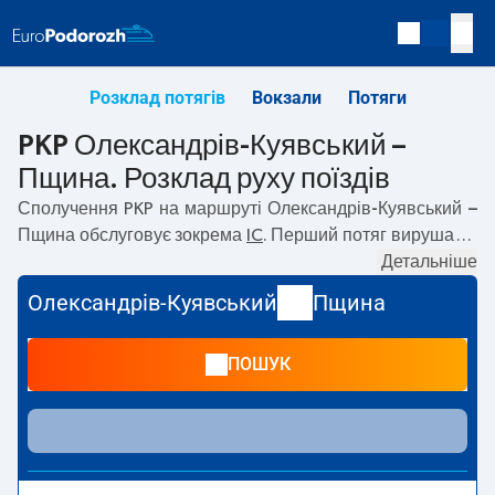
Розклад потягів
Вокзали
Потяги
PKP Олександрів-Куявський –
Пщина. Розклад руху поїздів
Сполучення PKP на маршруті
Олександрів-Куявський –
Пщина
обслуговує зокрема
IC
. Перший потяг вирушає о
05:29
з вокзалу PKP Олександрів-Куявський. Останній
Детальніше
потяг до Пщина вирушає о 17:39. На маршруті
Олександрів-Куявський
Пщина
Олександрів-Куявський
–
Пщина
курсують також інші
потяги:
— пропонують нижчу ціну квитка і зазвичай
ПОШУК
довший час подорожі. Потяг завершує маршрут на
станції Пщина.