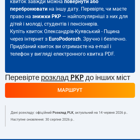
квиток завжди можна
повернути або
перебронювати
на іншу дату. Перевірте, чи маєте
право на
знижки PKP
— найпопулярніші з них для
дітей і молоді, студентів і пенсіонерів.
Купіть квиток Олександрів-Куявський - Пщина
через інтернет з
EuroPodorozh
. Зручно і безпечно.
Придбаний квиток ви отримаєте на e-mail і
телефон у вигляді електронного квитка PDF.
Перевірте
розклад PKP
до інших міст
МАРШРУТ
Дані розкладу: офіційний
Розклад PLK
, актуальний на
14 червня 2026 р.
.
Наступне оновлення:
30 серпня 2026 р.
.