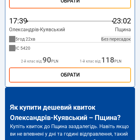
ОБРАТИ
17:39
23:02
Олександрів-Куявський
Пщина
5год 22хв
Без пересадок
IC
5420
90
118
2-й клас від:
PLN
1-й клас від:
PLN
ОБРАТИ
Як купити дешевий квиток
Олександрів-Куявський – Пщина?
Купіть квиток до Пщина заздалегідь. Навіть якщо
ви не впевнені у дні та годині відправлення, такий