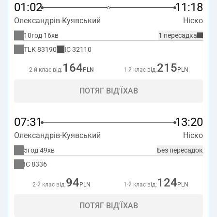
01:02
11:18
Олександрів-Куявський
Ніско
10год 16хв
1 пересадка
TLK
83190
IC
32110
164
215
2-й клас від:
PLN
1-й клас від:
PLN
ПОТЯГ ВІД'ЇХАВ
07:31
13:20
Олександрів-Куявський
Ніско
5год 49хв
Без пересадок
IC
8336
94
124
2-й клас від:
PLN
1-й клас від:
PLN
ПОТЯГ ВІД'ЇХАВ