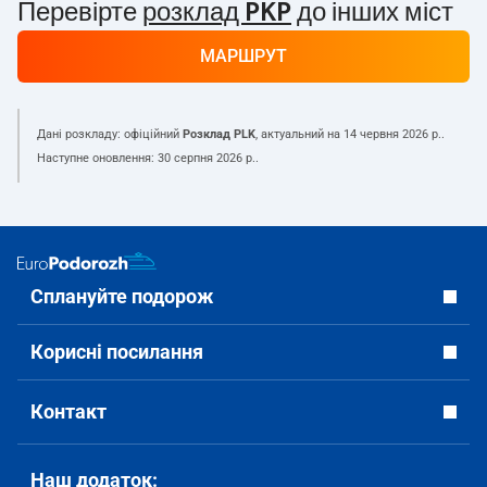
Перевірте
розклад PKP
до інших міст
МАРШРУТ
Дані розкладу: офіційний
Розклад PLK
, актуальний на
14 червня 2026 р.
.
Наступне оновлення:
30 серпня 2026 р.
.
Сплануйте подорож
Корисні посилання
Контакт
Наш додаток: