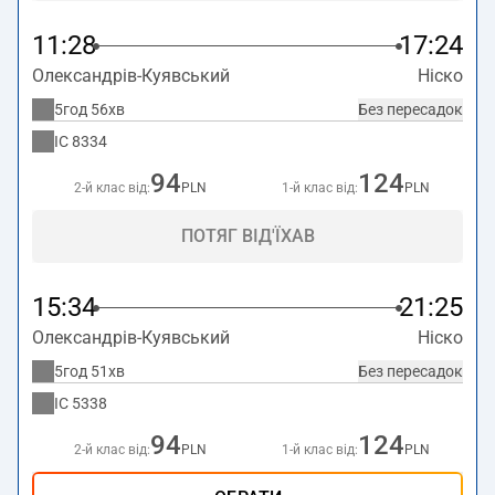
11:28
17:24
Олександрів-Куявський
Ніско
5год 56хв
Без пересадок
IC
8334
94
124
2-й клас від:
PLN
1-й клас від:
PLN
ПОТЯГ ВІД'ЇХАВ
15:34
21:25
Олександрів-Куявський
Ніско
5год 51хв
Без пересадок
IC
5338
94
124
2-й клас від:
PLN
1-й клас від:
PLN