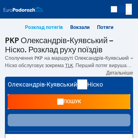
Розклад потягів
Вокзали
Потяги
PKP Олександрів-Куявський –
Ніско. Розклад руху поїздів
Сполучення PKP на маршруті
Олександрів-Куявський –
Ніско
обслуговує зокрема
TLK
. Перший потяг вирушає о
01:02
з вокзалу PKP Олександрів-Куявський. Останній
Детальніше
потяг до Ніско вирушає о 15:34. На маршруті
Олександрів-Куявський
Ніско
Олександрів-Куявський
–
Ніско
курсують також інші
потяги:
— пропонують нижчу ціну квитка і зазвичай
ПОШУК
довший час подорожі. Потяг завершує маршрут на
станції Ніско.