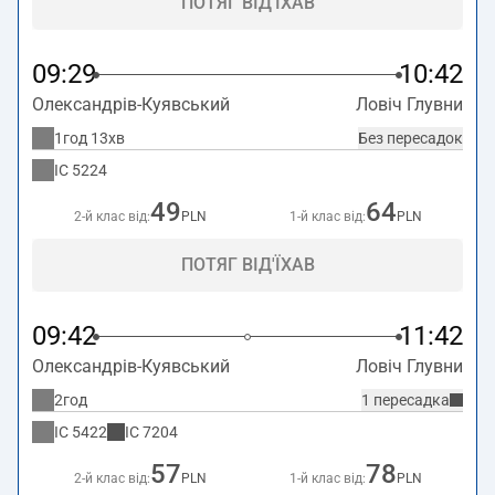
ПОТЯГ ВІД'ЇХАВ
09:29
10:42
Олександрів-Куявський
Ловіч Глувни
1год 13хв
Без пересадок
IC
5224
49
64
2-й клас від:
PLN
1-й клас від:
PLN
ПОТЯГ ВІД'ЇХАВ
09:42
11:42
Олександрів-Куявський
Ловіч Глувни
2год
1 пересадка
IC
5422
IC
7204
57
78
2-й клас від:
PLN
1-й клас від:
PLN