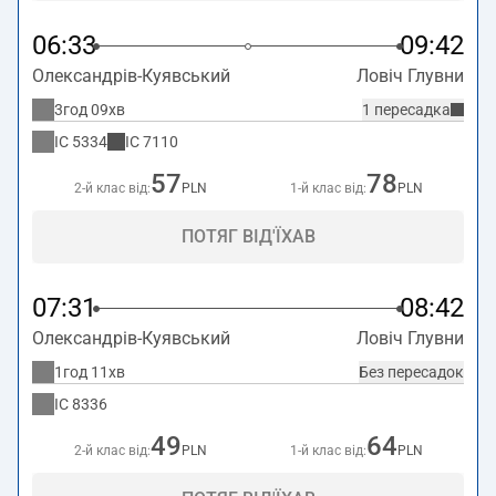
06:33
09:42
Олександрів-Куявський
Ловіч Глувни
3год 09хв
1 пересадка
IC
5334
IC
7110
57
78
2-й клас від:
PLN
1-й клас від:
PLN
ПОТЯГ ВІД'ЇХАВ
07:31
08:42
Олександрів-Куявський
Ловіч Глувни
1год 11хв
Без пересадок
IC
8336
49
64
2-й клас від:
PLN
1-й клас від:
PLN