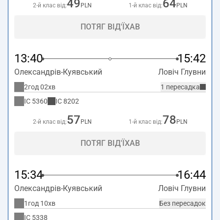
49
64
2-й клас від:
PLN
1-й клас від:
PLN
ПОТЯГ ВІД'ЇХАВ
13:40
15:42
Олександрів-Куявський
Ловіч Глувни
2год 02хв
1 пересадка
IC
5360
IC
8202
57
78
2-й клас від:
PLN
1-й клас від:
PLN
ПОТЯГ ВІД'ЇХАВ
15:34
16:44
Олександрів-Куявський
Ловіч Глувни
1год 10хв
Без пересадок
IC
5338