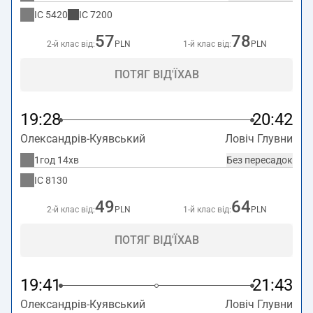
IC
5420
IC
7200
57
78
2-й клас від:
PLN
1-й клас від:
PLN
ПОТЯГ ВІД'ЇХАВ
19:28
20:42
Олександрів-Куявський
Ловіч Глувни
1год 14хв
Без пересадок
IC
8130
49
64
2-й клас від:
PLN
1-й клас від:
PLN
ПОТЯГ ВІД'ЇХАВ
19:41
21:43
Олександрів-Куявський
Ловіч Глувни