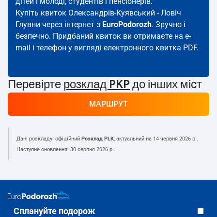
дітей і молоді, студентів і пенсіонерів.
Купіть квиток Олександрів-Куявський - Ловіч
Глувни через інтернет з
EuroPodorozh
. Зручно і
безпечно. Придбаний квиток ви отримаєте на e-
mail і телефон у вигляді електронного квитка PDF.
Перевірте
розклад PKP
до інших міст
МАРШРУТ
Дані розкладу: офіційний
Розклад PLK
, актуальний на
14 червня 2026 р.
.
Наступне оновлення:
30 серпня 2026 р.
.
Сплануйте подорож