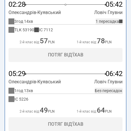
02:28
05:42
Олександрів-Куявський
Ловіч Глувни
3год 14хв
1 пересадка
TLK
53190
IC
7112
57
78
2-й клас від:
PLN
1-й клас від:
PLN
ПОТЯГ ВІД'ЇХАВ
05:29
06:42
Олександрів-Куявський
Ловіч Глувни
1год 13хв
Без пересадок
IC
5226
49
64
2-й клас від:
PLN
1-й клас від:
PLN
ПОТЯГ ВІД'ЇХАВ