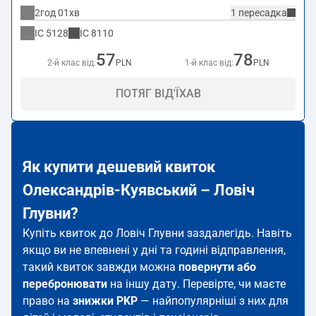
2год 01хв
1 пересадка
IC
5128
IC
8110
57
78
2-й клас від:
PLN
1-й клас від:
PLN
ПОТЯГ ВІД'ЇХАВ
Як купити дешевий квиток
Олександрів-Куявський – Ловіч
Глувни?
Купіть квиток до Ловіч Глувни заздалегідь. Навіть
якщо ви не впевнені у дні та годині відправлення,
такий квиток завжди можна
повернути або
перебронювати
на іншу дату. Перевірте, чи маєте
право на
знижки PKP
— найпопулярніші з них для