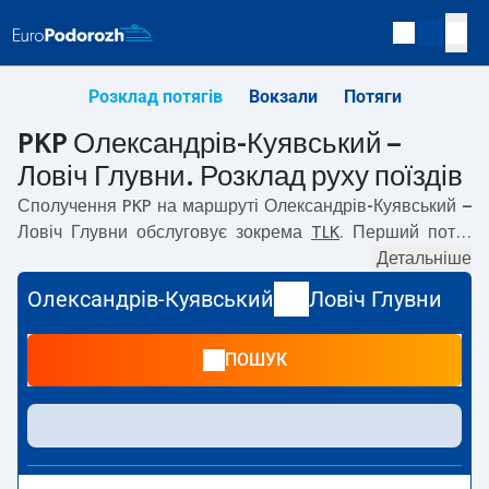
Розклад потягів
Вокзали
Потяги
PKP Олександрів-Куявський –
Ловіч Глувни. Розклад руху поїздів
Сполучення PKP на маршруті
Олександрів-Куявський –
Ловіч Глувни
обслуговує зокрема
TLK
. Перший потяг
вирушає о
02:28
з вокзалу PKP Олександрів-Куявський.
Детальніше
Останній потяг до Ловіч Глувни вирушає о 19:41. На
Олександрів-Куявський
Ловіч Глувни
маршруті
Олександрів-Куявський
–
Ловіч Глувни
курсують також інші потяги:
— пропонують нижчу ціну
ПОШУК
квитка і зазвичай довший час подорожі. Потяг завершує
маршрут на станції Ловіч Глувни.