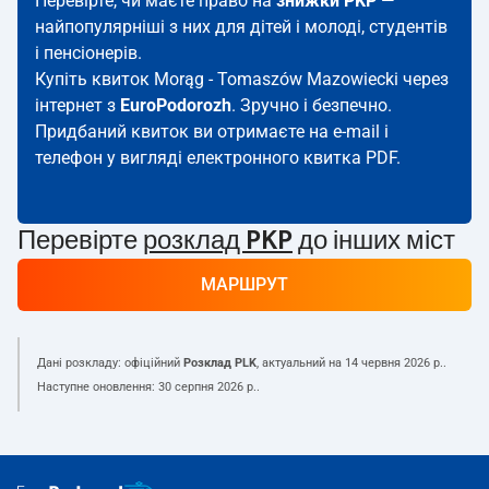
Перевірте, чи маєте право на
знижки PKP
—
найпопулярніші з них для дітей і молоді, студентів
і пенсіонерів.
Купіть квиток Morąg - Tomaszów Mazowiecki через
інтернет з
EuroPodorozh
. Зручно і безпечно.
Придбаний квиток ви отримаєте на e-mail і
телефон у вигляді електронного квитка PDF.
Перевірте
розклад PKP
до інших міст
МАРШРУТ
Дані розкладу: офіційний
Розклад PLK
, актуальний на
14 червня 2026 р.
.
Наступне оновлення:
30 серпня 2026 р.
.