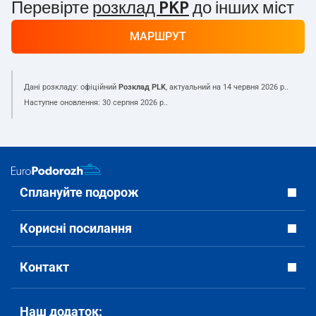
Перевірте
розклад PKP
до інших міст
МАРШРУТ
Дані розкладу: офіційний
Розклад PLK
, актуальний на
14 червня 2026 р.
.
Наступне оновлення:
30 серпня 2026 р.
.
Сплануйте подорож
Корисні посилання
Контакт
Наш додаток: