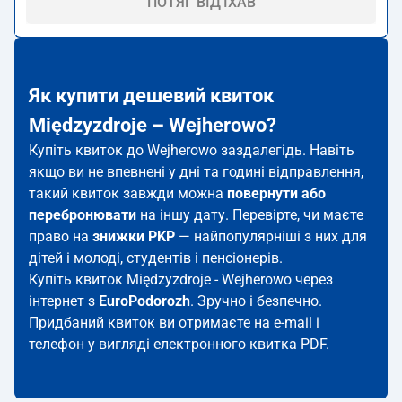
ПОТЯГ ВІД'ЇХАВ
Як купити дешевий квиток
Międzyzdroje – Wejherowo?
Купіть квиток до Wejherowo заздалегідь. Навіть
якщо ви не впевнені у дні та годині відправлення,
такий квиток завжди можна
повернути або
перебронювати
на іншу дату. Перевірте, чи маєте
право на
знижки PKP
— найпопулярніші з них для
дітей і молоді, студентів і пенсіонерів.
Купіть квиток Międzyzdroje - Wejherowo через
інтернет з
EuroPodorozh
. Зручно і безпечно.
Придбаний квиток ви отримаєте на e-mail і
телефон у вигляді електронного квитка PDF.