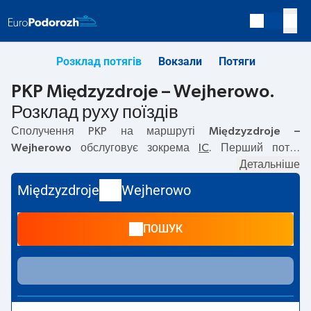
Розклад потягів
Вокзали
Потяги
PKP Międzyzdroje – Wejherowo.
Розклад руху поїздів
Сполучення PKP на маршруті
Międzyzdroje –
Wejherowo
обслуговує зокрема
IC
. Перший потяг
вирушає о
09:19
з вокзалу PKP Międzyzdroje. Останній
Детальніше
потяг до Wejherowo вирушає о 16:36. На маршруті
Międzyzdroje
Wejherowo
Międzyzdroje
–
Wejherowo
курсують також інші потяги:
—
пропонують нижчу ціну квитка і зазвичай довший час
ПОШУК
подорожі. Потяг завершує маршрут на станції
Wejherowo.