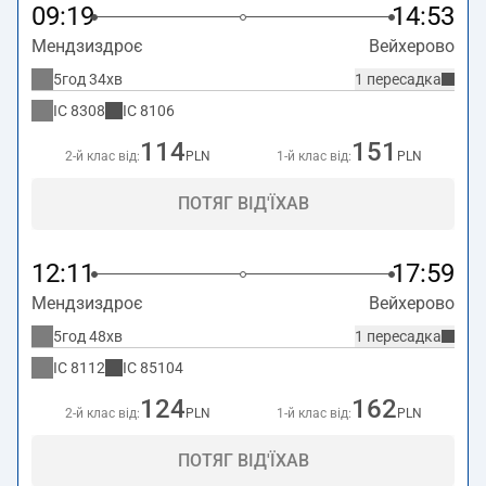
09:19
14:53
Мендзиздроє
Вейхерово
5год 34хв
1 пересадка
IC
8308
IC
8106
114
151
2-й клас від:
PLN
1-й клас від:
PLN
ПОТЯГ ВІД'ЇХАВ
12:11
17:59
Мендзиздроє
Вейхерово
5год 48хв
1 пересадка
IC
8112
IC
85104
124
162
2-й клас від:
PLN
1-й клас від:
PLN
ПОТЯГ ВІД'ЇХАВ