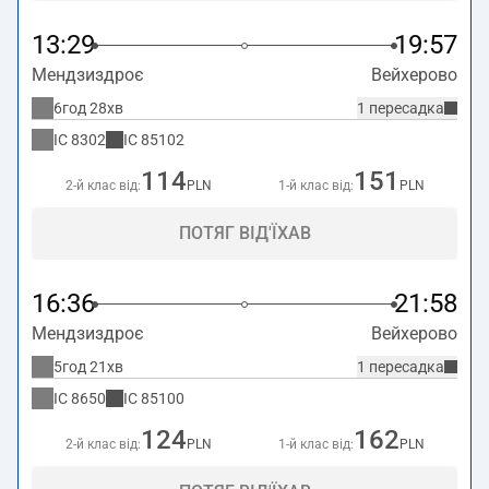
13:29
19:57
Мендзиздроє
Вейхерово
6год 28хв
1 пересадка
IC
8302
IC
85102
114
151
2-й клас від:
PLN
1-й клас від:
PLN
ПОТЯГ ВІД'ЇХАВ
16:36
21:58
Мендзиздроє
Вейхерово
5год 21хв
1 пересадка
IC
8650
IC
85100
124
162
2-й клас від:
PLN
1-й клас від:
PLN