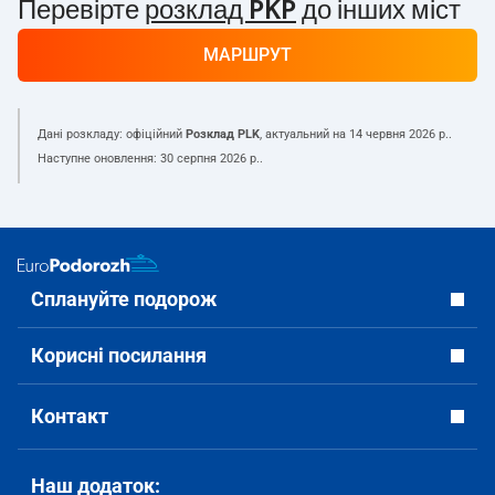
Перевірте
розклад PKP
до інших міст
МАРШРУТ
Дані розкладу: офіційний
Розклад PLK
, актуальний на
14 червня 2026 р.
.
Наступне оновлення:
30 серпня 2026 р.
.
Сплануйте подорож
Корисні посилання
Контакт
Наш додаток: