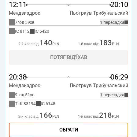
12:11
20:10
Мендзиздроє
Пьотркув Трибунальский
7год 59хв
1 пересадка
IC
8112
IC
5420
140
183
2-й клас від:
PLN
1-й клас від:
PLN
ПОТЯГ ВІД'ЇХАВ
20:38
06:29
Мендзиздроє
Пьотркув Трибунальский
9год 51хв
1 пересадка
TLK
83194
IC
6148
166
218
2-й клас від:
PLN
1-й клас від:
PLN
ОБРАТИ