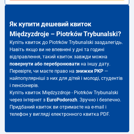
Як купити дешевий квиток
Międzyzdroje – Piotrków Trybunalski?
Купіть квиток до Piotrków Trybunalski заздалегідь.
Навіть якщо ви не впевнені у дні та годині
відправлення, такий квиток завжди можна
повернути або перебронювати
на іншу дату.
Перевірте, чи маєте право на
знижки PKP
—
найпопулярніші з них для дітей і молоді, студентів
і пенсіонерів.
Купіть квиток Międzyzdroje - Piotrków Trybunalski
через інтернет з
EuroPodorozh
. Зручно і безпечно.
Придбаний квиток ви отримаєте на e-mail і
телефон у вигляді електронного квитка PDF.