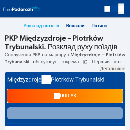
Розклад потягів
Вокзали
Потяги
PKP Międzyzdroje – Piotrków
Trybunalski. Розклад руху поїздів
Сполучення PKP на маршруті
Międzyzdroje – Piotrków
Trybunalski
обслуговує зокрема
IC
. Перший потяг
вирушає о
12:11
з вокзалу PKP Międzyzdroje. Останній
Детальніше
потяг до Piotrków Trybunalski вирушає о 20:38. На
Międzyzdroje
Piotrków Trybunalski
маршруті
Międzyzdroje
–
Piotrków Trybunalski
курсують
також інші потяги:
TLK
— пропонують нижчу ціну квитка і
ПОШУК
зазвичай довший час подорожі. Потяг завершує
маршрут на станції Piotrków Trybunalski.