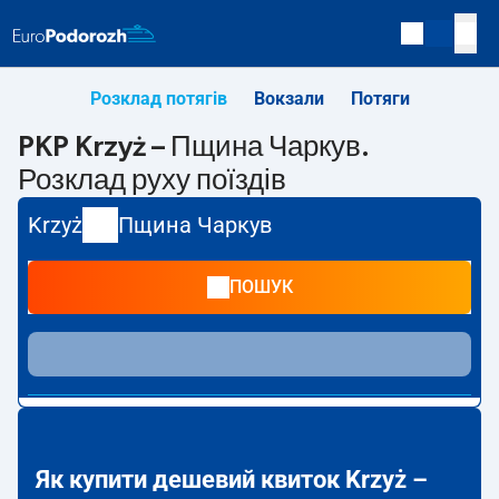
Розклад потягів
Вокзали
Потяги
PKP Krzyż – Пщина Чаркув.
Розклад руху поїздів
Krzyż
Пщина Чаркув
ПОШУК
Як купити дешевий квиток Krzyż –