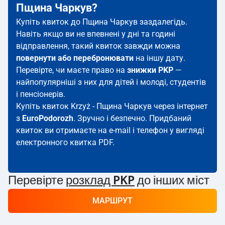
Пщина Чаркув?
Купіть квиток до Пщина Чаркув заздалегідь.
Навіть якщо ви не впевнені у дні та годині
відправлення, такий квиток завжди можна
повернути або перебронювати
на іншу дату.
Перевірте, чи маєте право на
знижки PKP
—
найпопулярніші з них для дітей і молоді, студентів
і пенсіонерів.
Купіть квиток Krzyż - Пщина Чаркув через інтернет
з
EuroPodorozh
. Зручно і безпечно. Придбаний
квиток ви отримаєте на e-mail і телефон у вигляді
електронного квитка PDF.
Перевірте
розклад PKP
до інших міст
МАРШРУТ