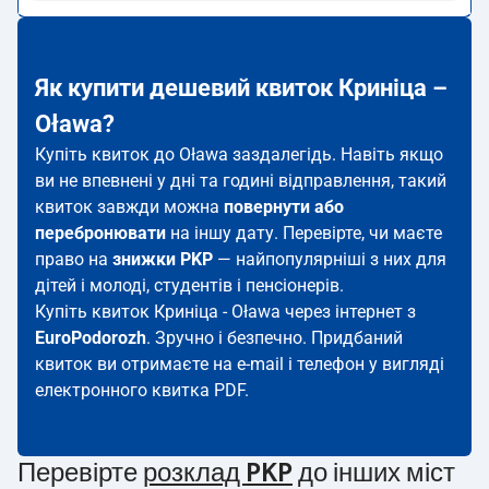
Як купити дешевий квиток Криніца –
Oława?
Купіть квиток до Oława заздалегідь. Навіть якщо
ви не впевнені у дні та годині відправлення, такий
квиток завжди можна
повернути або
перебронювати
на іншу дату. Перевірте, чи маєте
право на
знижки PKP
— найпопулярніші з них для
дітей і молоді, студентів і пенсіонерів.
Купіть квиток Криніца - Oława через інтернет з
EuroPodorozh
. Зручно і безпечно. Придбаний
квиток ви отримаєте на e-mail і телефон у вигляді
електронного квитка PDF.
Перевірте
розклад PKP
до інших міст