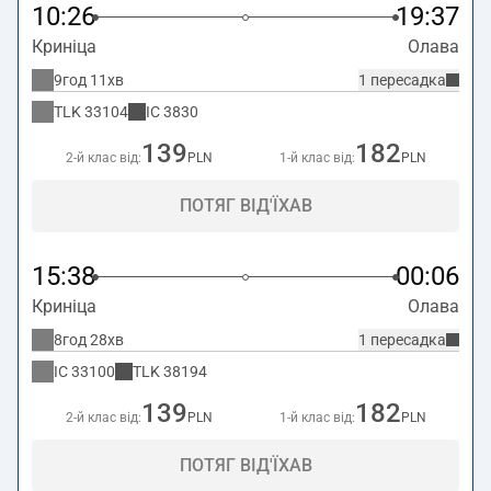
10:26
19:37
Криніца
Олава
9год 11хв
1 пересадка
TLK
33104
IC
3830
139
182
2-й клас від:
PLN
1-й клас від:
PLN
ПОТЯГ ВІД'ЇХАВ
15:38
00:06
Криніца
Олава
8год 28хв
1 пересадка
IC
33100
TLK
38194
139
182
2-й клас від:
PLN
1-й клас від:
PLN
ПОТЯГ ВІД'ЇХАВ