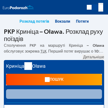
Розклад потягів
Вокзали
Потяги
PKP Криніца – Oława. Розклад руху
поїздів
Сполучення PKP на маршруті
Криніца – Oława
обслуговує зокрема
TLK
. Перший потяг вирушає о
10:26
з вокзалу PKP Криніца за адресою
Słoneczna, 33-380
Детальніше
Krynica-Zdroj
. Останній потяг до Oława вирушає о 15:38.
Криніца
Oława
На маршруті
Криніца
–
Oława
курсують також інші
потяги:
— пропонують нижчу ціну квитка і зазвичай
ПОШУК
довший час подорожі. Потяг завершує маршрут на
станції Oława за адресою
Spacerowa, 55-200 Olawa
.