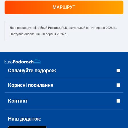
МАРШРУТ
Дані розкладу: офіційний
Розклад PLK
, актуальний на
14 червня 2026 р.
.
Наступне оновлення:
30 серпня 2026 р.
.
Сплануйте подорож
Корисні посилання
Контакт
Наш додаток: