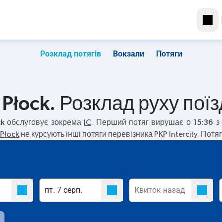
Розклад потягів
Вокзали
Потяги
Płock. Розклад руху поїз
ck
обслуговує зокрема
IC
. Перший потяг вирушає о
15:36
з 
Płock
не курсують інші потяги перевізника PKP Intercity. Потя