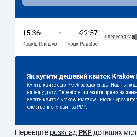
15:36
22:57
1 пересадка
Краків-Плашув
Плоцк Радзіве
Як купити дешевий квиток Kraków 
Купіть квиток до Płock заздалегідь. Навіть як
на іншу дату. Перевірте, чи маєте право на
зни
Купіть квиток Kraków Płaszów - Płock через інте
електронного квитка PDF.
Перевірте
розклад PKP
до інших міс