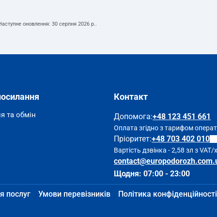
 Наступне оновлення:
30 серпня 2026 р.
.
посилання
Контакт
я та обмін
Допомога
:
+48 123 451 661
Оплата згідно з тарифом опера
Пріоритет:
+48 703 402 010
Вартість дзвінка - 2,58 зл з VAT/
contact@europodorozh.com.
Щодня: 07:00 - 23:00
я послуг
Умови перевізників
Політика конфіденційності