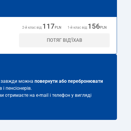
117
156
2-й клас від:
PLN
1-й клас від:
PLN
ПОТЯГ ВІД'ЇХАВ
ток завжди можна
повернути або перебронювати
 і пенсіонерів.
и отримаєте на e-mail і телефон у вигляді