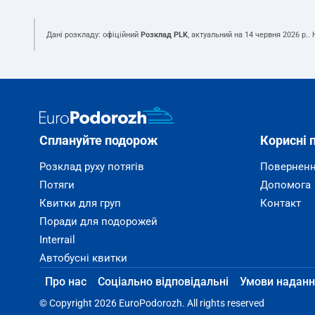
Дані розкладу: офіційний
Розклад PLK
, актуальний на
14 червня 2026 р.
.
Сплануйте подорож
Корисні 
Розклад руху потягів
Поверненн
Потяги
Допомога
Квитки для груп
Контакт
Поради для подорожей
Interrail
Автобусні квитки
Про нас
Соціально відповідальні
Умови наданн
© Copyright 2026 EuroPodorozh. All rights reserved