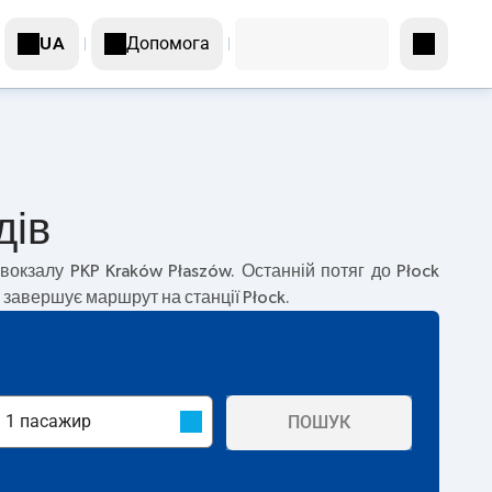
Допомога
UA
дів
вокзалу PKP Kraków Płaszów. Останній потяг до Płock
г завершує маршрут на станції Płock.
ПОШУК