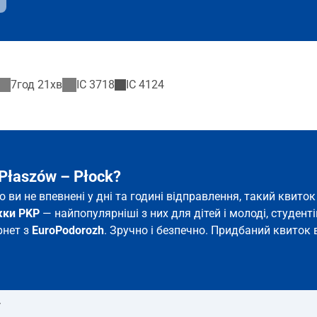
7год 21хв
IC
3718
IC
4124
Płaszów – Płock?
що ви не впевнені у дні та годині відправлення, такий кви
жки PKP
— найпопулярніші з них для дітей і молоді, студентів
рнет з
EuroPodorozh
. Зручно і безпечно. Придбаний квиток в
т