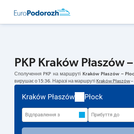
PKP Kraków Płaszów – 
Сполучення PKP на маршруті
Kraków Płaszów – Pło
вирушає о 15:36. Наразі на маршруті
Kraków Płaszów
–
Kraków Płaszów
Płock