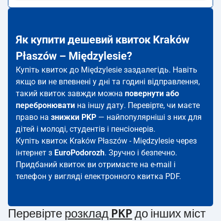
Як купити дешевий квиток Kraków
Płaszów – Międzylesie?
Купіть квиток до Międzylesie заздалегідь. Навіть
якщо ви не впевнені у дні та годині відправлення,
такий квиток завжди можна
повернути або
перебронювати
на іншу дату. Перевірте, чи маєте
право на
знижки PKP
— найпопулярніші з них для
дітей і молоді, студентів і пенсіонерів.
Купіть квиток Kraków Płaszów - Międzylesie через
інтернет з
EuroPodorozh
. Зручно і безпечно.
Придбаний квиток ви отримаєте на e-mail і
телефон у вигляді електронного квитка PDF.
Перевірте
розклад PKP
до інших міст