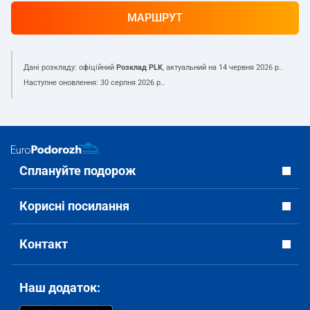
МАРШРУТ
Дані розкладу: офіційний
Розклад PLK
, актуальний на
14 червня 2026 р.
.
Наступне оновлення:
30 серпня 2026 р.
.
Сплануйте подорож
Корисні посилання
Контакт
Наш додаток: