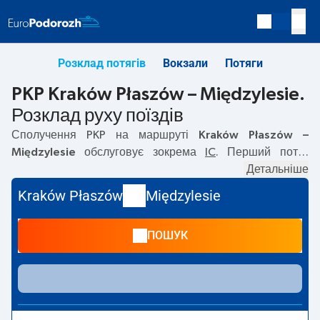
Розклад потягів
Вокзали
Потяги
PKP Kraków Płaszów – Międzylesie.
Розклад руху поїздів
Сполучення PKP на маршруті
Kraków Płaszów –
Międzylesie
обслуговує зокрема
IC
. Перший потяг
вирушає о
09:38
з вокзалу PKP Kraków Płaszów. Останній
Детальніше
потяг до Międzylesie вирушає о 13:35. На маршруті
Kraków Płaszów
Międzylesie
Kraków Płaszów
–
Międzylesie
курсують також інші потяги:
— пропонують нижчу ціну квитка і зазвичай довший час
ПОШУК
подорожі. Потяг завершує маршрут на станції
Międzylesie.