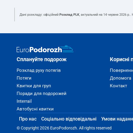
Дані розкладу: офіційний
Розклад PLK
, актуальний на
14 червня 2026 р.
.
Сплануйте подорож
Корисні 
Розклад руху потягів
Поверненн
Потяги
Допомога
Квитки для груп
Контакт
Поради для подорожей
Interrail
Автобусні квитки
Про нас
Соціально відповідальні
Умови наданн
© Copyright 2026 EuroPodorozh. All rights reserved