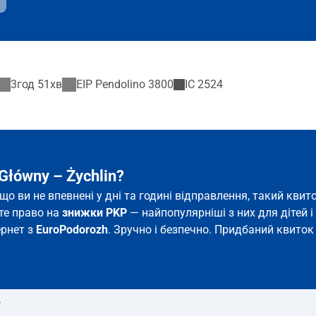
3год 51хв
EIP Pendolino
3800
IC
2524
Główny – Żychlin?
кщо ви не впевнені у дні та годині відправлення, такий кв
єте право на
знижки PKP
— найпопулярніші з них для дітей і 
ернет з
EuroPodorozh
. Зручно і безпечно. Придбаний квиток 
т