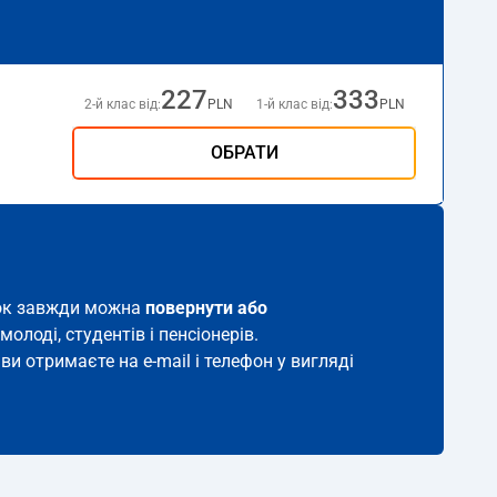
227
333
2-й клас від:
PLN
1-й клас від:
PLN
ОБРАТИ
иток завжди можна
повернути або
молоді, студентів і пенсіонерів.
ви отримаєте на e-mail і телефон у вигляді