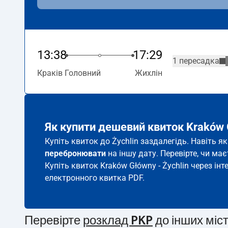
13:38
17:29
1 пересадка
Краків Головний
Жихлін
Як купити дешевий квиток Kraków 
Купіть квиток до Żychlin заздалегідь. Навіть я
перебронювати
на іншу дату. Перевірте, чи ма
Купіть квиток Kraków Główny - Żychlin через інт
електронного квитка PDF.
Перевірте
розклад PKP
до інших міс