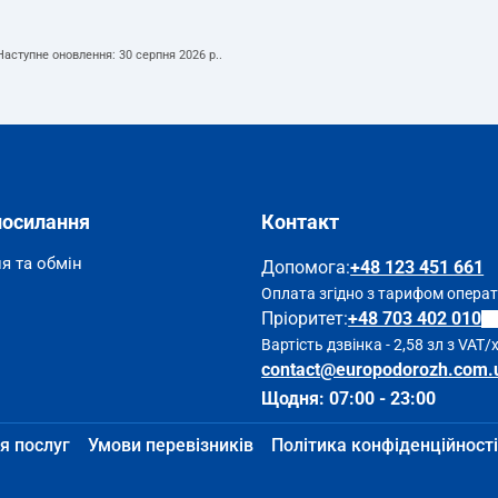
 Наступне оновлення:
30 серпня 2026 р.
.
посилання
Контакт
я та обмін
Допомога
:
+48 123 451 661
Оплата згідно з тарифом опера
Пріоритет:
+48 703 402 010
Вартість дзвінка - 2,58 зл з VAT/
contact@europodorozh.com.
Щодня: 07:00 - 23:00
я послуг
Умови перевізників
Політика конфіденційності