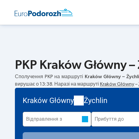
PKP Kraków Główny – Ż
Сполучення PKP на маршруті
Kraków Główny – Żychl
вирушає о 13:38. Наразі на маршруті
Kraków Główny
–
Kraków Główny
Żychlin