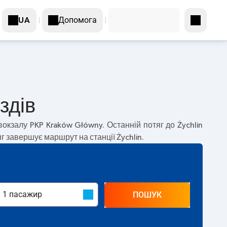
Допомога
UA
здів
вокзалу PKP Kraków Główny. Останній потяг до Żychlin
яг завершує маршрут на станції Żychlin.
ПОШУК