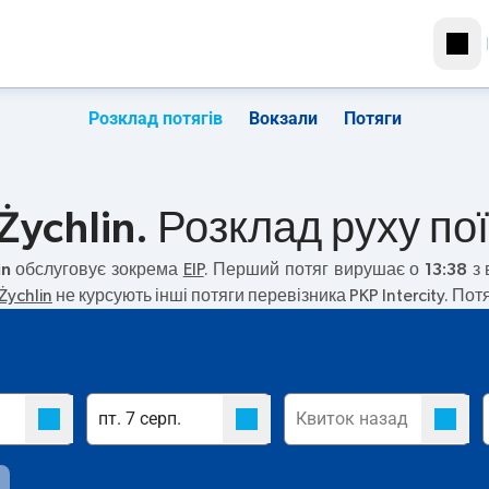
Розклад потягів
Вокзали
Потяги
ychlin. Розклад руху пої
in
обслуговує зокрема
EIP
. Перший потяг вирушає о
13:38
з 
Żychlin
не курсують інші потяги перевізника PKP Intercity. Пот