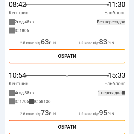
08:42
11:30
Кентшин
Ельблонг
2год 48хв
Без пересадок
IC
1806
63
83
2-й клас від:
PLN
1-й клас від:
PLN
ОБРАТИ
10:54
15:33
Кентшин
Ельблонг
4год 38хв
1 пересадка
IC
1706
IC
58106
73
95
2-й клас від:
PLN
1-й клас від:
PLN
ОБРАТИ