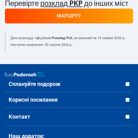
Перевірте
розклад PKP
до інших міст
МАРШРУТ
Дані розкладу: офіційний
Розклад PLK
, актуальний на
14 червня 2026 р.
.
Наступне оновлення:
30 серпня 2026 р.
.
Сплануйте подорож
Корисні посилання
Контакт
Наш додаток: