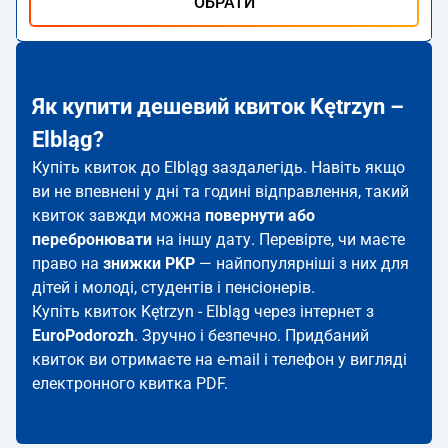
ОБРАТИ
Як купити дешевий квиток Kętrzyn –
Elbląg?
Купіть квиток до Elbląg заздалегідь. Навіть якщо
ви не впевнені у дні та годині відправлення, такий
квиток завжди можна
повернути або
перебронювати
на іншу дату. Перевірте, чи маєте
право на
знижки PKP
— найпопулярніші з них для
дітей і молоді, студентів і пенсіонерів.
Купіть квиток Kętrzyn - Elbląg через інтернет з
EuroPodorozh
. Зручно і безпечно. Придбаний
квиток ви отримаєте на e-mail і телефон у вигляді
електронного квитка PDF.