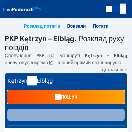
Розклад потягів
Вокзали
Потяги
PKP Kętrzyn – Elbląg. Розклад руху
поїздів
Сполучення PKP на маршруті
Kętrzyn – Elbląg
обслуговує зокрема
IC
. Перший прямий потяг вирушає о
08:42
з вокзалу PKP Kętrzyn. Останній потяг до Elbląg
Детальніше
вирушає о 18:24. Найшвидший маршрут пропонує потяг
Kętrzyn
Elbląg
без пересадок
BIEBRZA
. Подорож цим потягом триває
02:30
. На маршруті
Kętrzyn
–
Elbląg
курсують також інші
ПОШУК
потяги:
— пропонують нижчу ціну квитка і зазвичай
довший час подорожі. Потяг завершує маршрут на
станції Elbląg.