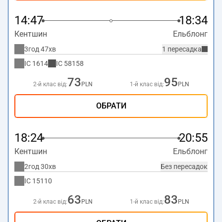
14:47
18:34
Кентшин
Ельблонг
3год 47хв
1 пересадка
IC
1614
IC
58158
73
95
2-й клас від:
PLN
1-й клас від:
PLN
ОБРАТИ
18:24
20:55
Кентшин
Ельблонг
2год 30хв
Без пересадок
IC
15110
63
83
2-й клас від:
PLN
1-й клас від:
PLN