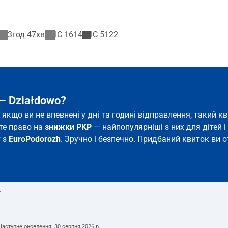
3год 47хв
IC
1614
IC
5122
– Działdowo?
ь якщо ви не впевнені у дні та годині відправлення, такий
єте право на
знижки PKP
— найпопулярніші з них для дітей і 
т з
EuroPodorozh
. Зручно і безпечно. Придбаний квиток ви о
т
 Наступне оновлення:
30 серпня 2026 р.
.