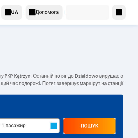
Допомога
UA
лу PKP Kętrzyn. Останній потяг до Działdowo вирушає о
вший час подорожі. Потяг завершує маршрут на станції
ПОШУК