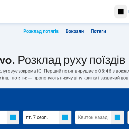
Розклад потягів
Вокзали
Потяги
wo. Розклад руху поїздів
луговує зокрема
IC
. Перший потяг вирушає о
06:46
з вокза
 інші потяги:
— пропонують нижчу ціну квитка і зазвичай до