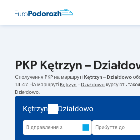
PKP Kętrzyn – Działdo
Сполучення PKP на маршруті
Kętrzyn – Działdowo
обс
14:47. На маршруті
Kętrzyn
–
Działdowo
курсують також
Działdowo.
Kętrzyn
Działdowo