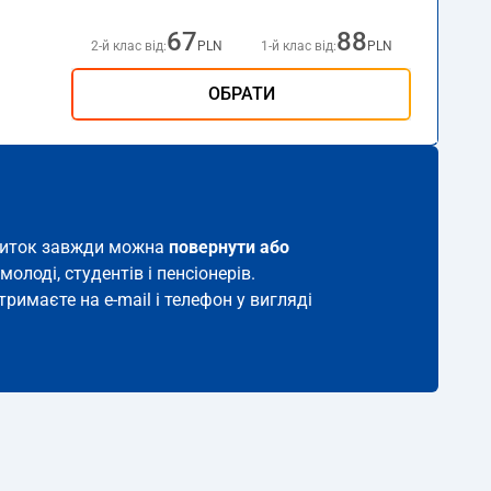
67
88
2-й клас від:
PLN
1-й клас від:
PLN
ОБРАТИ
 квиток завжди можна
повернути або
молоді, студентів і пенсіонерів.
тримаєте на e-mail і телефон у вигляді