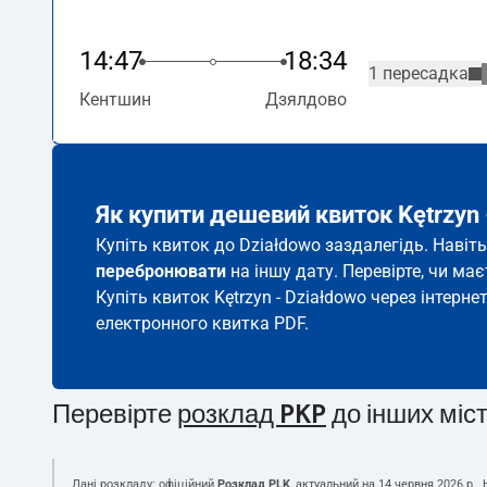
14:47
18:34
1 пересадка
Кентшин
Дзялдово
Як купити дешевий квиток Kętrzyn 
Купіть квиток до Działdowo заздалегідь. Навіт
перебронювати
на іншу дату. Перевірте, чи ма
Купіть квиток Kętrzyn - Działdowo через інтерне
електронного квитка PDF.
Перевірте
розклад PKP
до інших міс
Дані розкладу: офіційний
Розклад PLK
, актуальний на
14 червня 2026 р.
.