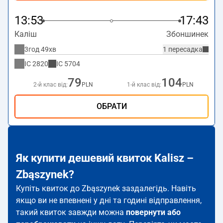
13:53
17:43
Каліш
Збоншинек
3год 49хв
1 пересадка
IC
2820
IC
5704
79
104
2-й клас від:
PLN
1-й клас від:
PLN
ОБРАТИ
Як купити дешевий квиток Kalisz –
Zbąszynek?
Купіть квиток до Zbąszynek заздалегідь. Навіть
якщо ви не впевнені у дні та годині відправлення,
такий квиток завжди можна
повернути або