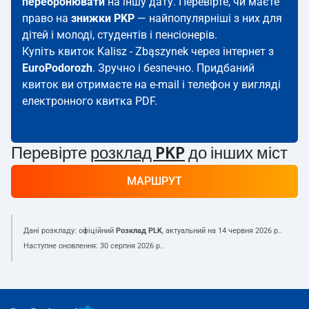
перебронювати
на іншу дату. Перевірте, чи маєте
право на
знижки PKP
— найпопулярніші з них для
дітей і молоді, студентів і пенсіонерів.
Купіть квиток Kalisz - Zbąszynek через інтернет з
EuroPodorozh
. Зручно і безпечно. Придбаний
квиток ви отримаєте на e-mail і телефон у вигляді
електронного квитка PDF.
Перевірте
розклад PKP
до інших міст
МАРШРУТ
Дані розкладу: офіційний
Розклад PLK
, актуальний на
14 червня 2026 р.
.
Наступне оновлення:
30 серпня 2026 р.
.