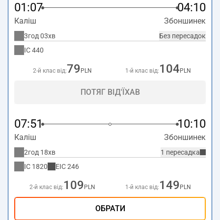
01:07
04:10
Каліш
Збоншинек
3год 03хв
Без пересадок
IC
440
79
104
2-й клас від:
PLN
1-й клас від:
PLN
ПОТЯГ ВІД'ЇХАВ
07:51
10:10
Каліш
Збоншинек
2год 18хв
1 пересадка
IC
1820
EIC
246
109
149
2-й клас від:
PLN
1-й клас від:
PLN
ОБРАТИ