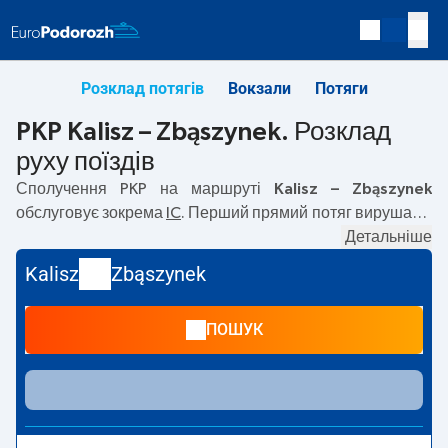
Розклад потягів
Вокзали
Потяги
PKP Kalisz – Zbąszynek. Розклад
руху поїздів
Сполучення PKP на маршруті
Kalisz – Zbąszynek
обслуговує зокрема
IC
. Перший прямий потяг вирушає о
01:07
з вокзалу PKP Kalisz за адресою
62-800 Kalisz
Детальніше
.
Останній потяг до Zbąszynek вирушає о 13:53.
Kalisz
Zbąszynek
Найшвидший маршрут пропонує потяг без пересадок
WŁÓKNIARZ
. Подорож цим потягом триває
02:18
. На
ПОШУК
маршруті
Kalisz
–
Zbąszynek
курсують також інші потяги:
EIC
— пропонують нижчу ціну квитка і зазвичай довший
час подорожі. Потяг завершує маршрут на станції
Zbąszynek за адресою
Kosieczyńska, 66-210 Zbąszynek
.