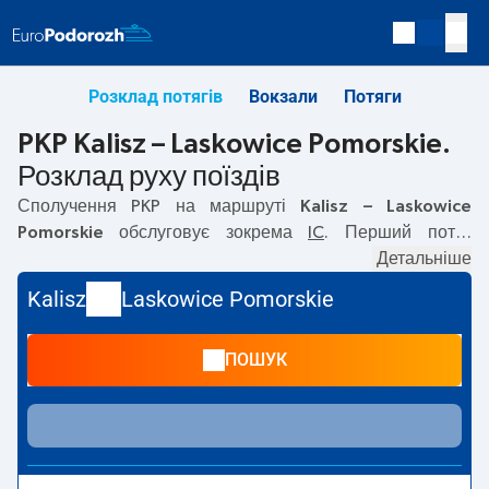
Розклад потягів
Вокзали
Потяги
PKP Kalisz – Laskowice Pomorskie.
Розклад руху поїздів
Сполучення PKP на маршруті
Kalisz – Laskowice
Pomorskie
обслуговує зокрема
IC
. Перший потяг
вирушає о
07:51
з вокзалу PKP Kalisz. Останній потяг до
Детальніше
Laskowice Pomorskie вирушає о 07:51. Наразі на
Kalisz
Laskowice Pomorskie
маршруті
Kalisz
–
Laskowice Pomorskie
не курсують інші
потяги перевізника PKP Intercity. Потяг завершує
ПОШУК
маршрут на станції Laskowice Pomorskie.