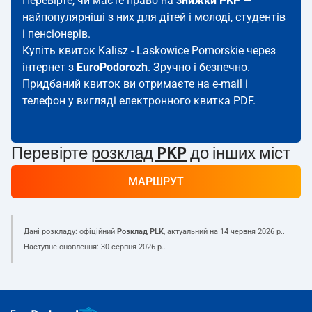
Перевірте, чи маєте право на
знижки PKP
—
найпопулярніші з них для дітей і молоді, студентів
і пенсіонерів.
Купіть квиток Kalisz - Laskowice Pomorskie через
інтернет з
EuroPodorozh
. Зручно і безпечно.
Придбаний квиток ви отримаєте на e-mail і
телефон у вигляді електронного квитка PDF.
Перевірте
розклад PKP
до інших міст
МАРШРУТ
Дані розкладу: офіційний
Розклад PLK
, актуальний на
14 червня 2026 р.
.
Наступне оновлення:
30 серпня 2026 р.
.