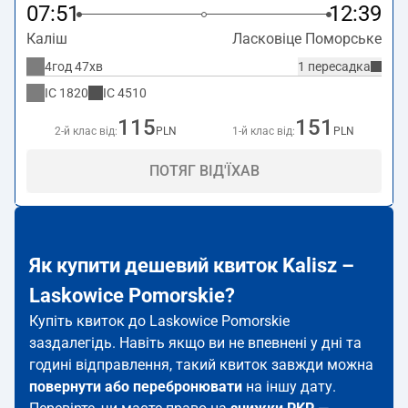
07:51
12:39
Каліш
Ласковіце Поморське
4год 47хв
1 пересадка
IC
1820
IC
4510
115
151
2-й клас від:
PLN
1-й клас від:
PLN
ПОТЯГ ВІД'ЇХАВ
Як купити дешевий квиток Kalisz –
Laskowice Pomorskie?
Купіть квиток до Laskowice Pomorskie
заздалегідь. Навіть якщо ви не впевнені у дні та
годині відправлення, такий квиток завжди можна
повернути або перебронювати
на іншу дату.