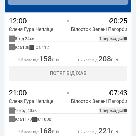
12:00
20:25
Єленя Гура Чепліце
Білосток Зелені Пагорби
8год 24хв
1 пересадка
IC
6138
IC
8112
158
208
2-й клас від:
PLN
1-й клас від:
PLN
ПОТЯГ ВІД'ЇХАВ
21:00
07:43
Єленя Гура Чепліце
Білосток Зелені Пагорби
10год 43хв
1 пересадка
IC
61170
IC
1000
168
221
2-й клас від:
PLN
1-й клас від:
PLN