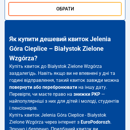
ОБРАТИ
Як купити дешевий квиток Jelenia
Góra Cieplice – Białystok Zielone
Wzgórza?
Купіть квиток до Białystok Zielone Wzgórza
заздалегідь. Навіть якщо ви не впевнені у дні та
годині відправлення, такий квиток завжди можна
повернути або перебронювати
на іншу дату.
Перевірте, чи маєте право на
знижки PKP
—
найпопулярніші з них для дітей і молоді, студентів
і пенсіонерів.
Купіть квиток Jelenia Góra Cieplice - Białystok
Zielone Wzgórza через інтернет з
EuroPodorozh
.
Зручно і безпечно. Придбаний квиток ви