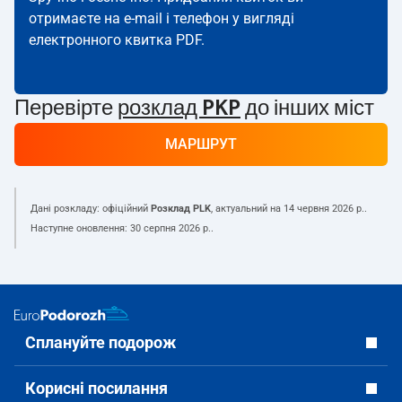
отримаєте на e-mail і телефон у вигляді
електронного квитка PDF.
Перевірте
розклад PKP
до інших міст
МАРШРУТ
Дані розкладу: офіційний
Розклад PLK
, актуальний на
14 червня 2026 р.
.
Наступне оновлення:
30 серпня 2026 р.
.
Сплануйте подорож
Корисні посилання