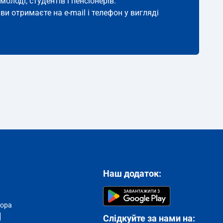
молоді, студентів і пенсіонерів.
ви отримаєте на e-mail і телефон у вигляді
Наш додаток:
тора
Слідкуйте за нами на: