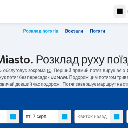
Розклад потягів
Вокзали
Потяги
Miasto. Розклад руху поїз
o
обслуговує зокрема
IC
. Перший прямий потяг вирушає о
ує потяг без пересадок
UZNAM
. Подорож цим потягом трив
азвичай довший час подорожі. Потяг завершує маршрут на стан