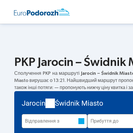
PKP Jarocin – Świdnik 
Сполучення PKP на маршруті
Jarocin – Świdnik Miast
Miasto вирушає о 13:21. Найшвидший маршрут пропон
також інші потяги:
— пропонують нижчу ціну квитка і з
Jarocin
Świdnik Miasto