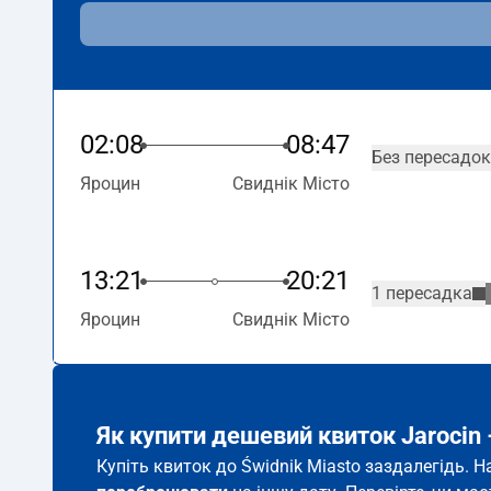
02:08
08:47
Без пересадок
Яроцин
Свиднік Місто
13:21
20:21
1 пересадка
Яроцин
Свиднік Місто
Як купити дешевий квиток Jarocin 
Купіть квиток до Świdnik Miasto заздалегідь. 