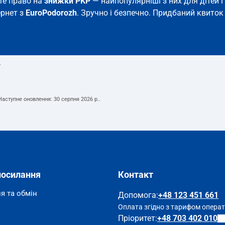
єте право на
знижки PKP
— найпопулярніші з них для дітей і 
ернет з
EuroPodorozh
. Зручно і безпечно. Придбаний квиток 
т
 Наступне оновлення:
30 серпня 2026 р.
.
посилання
Контакт
я та обмін
Допомога
:
+48 123 451 661
Оплата згідно з тарифом опера
Пріоритет:
+48 703 402 010