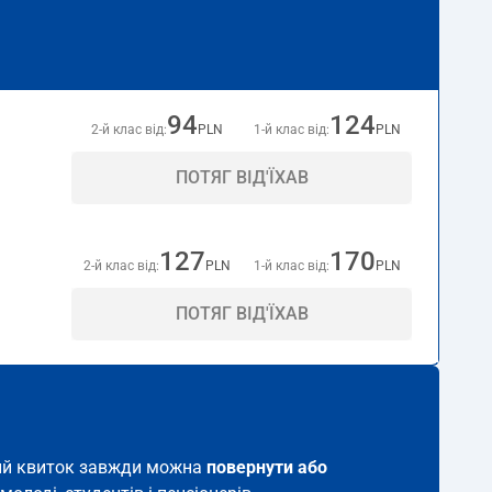
94
124
2-й клас від:
PLN
1-й клас від:
PLN
ПОТЯГ ВІД'ЇХАВ
127
170
2-й клас від:
PLN
1-й клас від:
PLN
ПОТЯГ ВІД'ЇХАВ
акий квиток завжди можна
повернути або