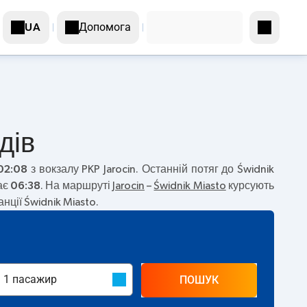
Допомога
UA
дів
02:08
з вокзалу PKP Jarocin. Останній потяг до Świdnik
ає
06:38
. На маршруті
Jarocin
–
Świdnik Miasto
курсують
ції Świdnik Miasto.
ПОШУК