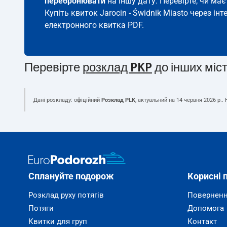
перебронювати
на іншу дату. Перевірте, чи ма
Купіть квиток Jarocin - Świdnik Miasto через інт
електронного квитка PDF.
Перевірте
розклад PKP
до інших міс
Дані розкладу: офіційний
Розклад PLK
, актуальний на
14 червня 2026 р.
.
Сплануйте подорож
Корисні 
Розклад руху потягів
Поверненн
Потяги
Допомога
Квитки для груп
Контакт