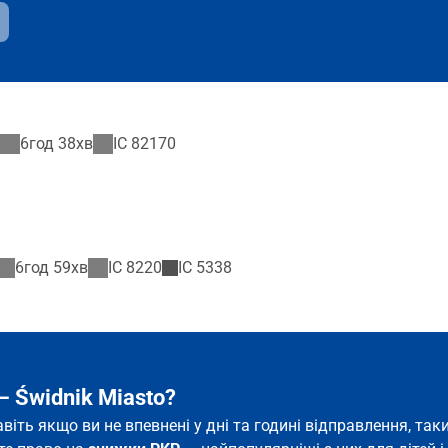
6год 38хв
IC
82170
6год 59хв
IC
8220
IC
5338
– Świdnik Miasto?
Навіть якщо ви не впевнені у дні та годині відправлення, т