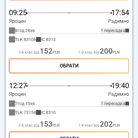
09:25
17:54
Яроцин
Радимно
8год 28хв
1 пересадка
TLK
83106
IC
8312
152
200
2-й клас від:
PLN
1-й клас від:
PLN
ОБРАТИ
12:27
19:40
Яроцин
Радимно
7год 13хв
1 пересадка
TLK
73154
IC
8310
153
202
2-й клас від:
PLN
1-й клас від:
PLN