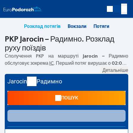
Розклад потягів
Вокзали
Потяги
PKP Jarocin – Радимно. Розклад
руху поїздів
Сполучення PKP на маршруті
Jarocin – Радимно
обслуговує зокрема
IC
. Перший потяг вирушає о
02:08
з
вокзалу PKP Jarocin. Останній потяг до Радимно вирушає
Детальніше
о 13:21. На маршруті
Jarocin
–
Радимно
курсують також
Jarocin
Радимно
інші потяги:
TLK
— пропонують нижчу ціну квитка і
зазвичай довший час подорожі. Потяг завершує
ПОШУК
маршрут на станції Радимно.