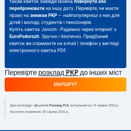
такий квиток завжди можна
повернути або
перебронювати
на іншу дату. Перевірте, чи маєте
право на
знижки PKP
— найпопулярніші з них для
дітей і молоді, студентів і пенсіонерів.
Купіть квиток Jarocin - Радимно через інтернет з
EuroPodorozh
. Зручно і безпечно. Придбаний
квиток ви отримаєте на e-mail і телефон у вигляді
електронного квитка PDF.
Перевірте
розклад PKP
до інших міст
МАРШРУТ
Дані розкладу: офіційний
Розклад PLK
, актуальний на
14 червня 2026 р.
.
Наступне оновлення:
30 серпня 2026 р.
.