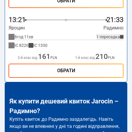
ОБРАТИ
13:21
21:33
Яроцин
Радимно
8год 11хв
1 пересадка
IC
8220
IC
1330
161
210
2-й клас від:
PLN
1-й клас від:
PLN
ОБРАТИ
Як купити дешевий квиток Jarocin –
Радимно?
Купіть квиток до Радимно заздалегідь. Навіть
якщо ви не впевнені у дні та годині відправлення,