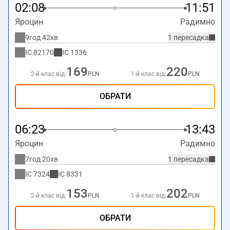
02:08
11:51
Яроцин
Радимно
9год 42хв
1 пересадка
IC
82170
IC
1336
169
220
2-й клас від:
PLN
1-й клас від:
PLN
ОБРАТИ
06:23
13:43
Яроцин
Радимно
7год 20хв
1 пересадка
IC
7324
IC
8331
153
202
2-й клас від:
PLN
1-й клас від:
PLN
ОБРАТИ