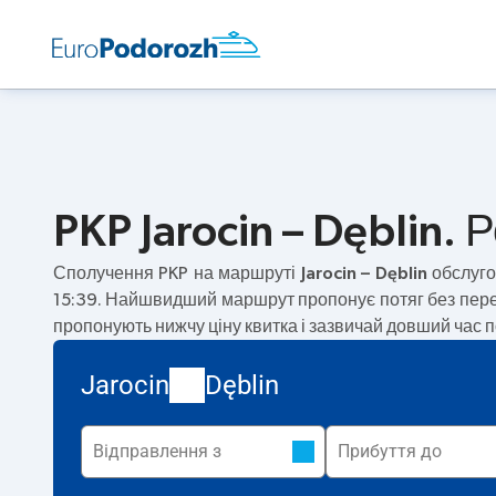
PKP Jarocin – Dęblin. 
Сполучення PKP на маршруті
Jarocin – Dęblin
обслуго
15:39. Найшвидший маршрут пропонує потяг без пер
пропонують нижчу ціну квитка і зазвичай довший час п
Jarocin
Dęblin