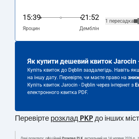
15:39
21:52
1 пересадка
Яроцин
Демблін
Як купити дешевий квиток Jarocin 
Купіть квиток до Dęblin заздалегідь. Навіть я
на іншу дату. Перевірте, чи маєте право на
зни
Купіть квиток Jarocin - Dęblin через інтернет з
E
електронного квитка PDF.
Перевірте
розклад PKP
до інших міс
Дані розкладу: офіційний
Розклад PLK
, актуальний на
14 червня 2026 р.
.