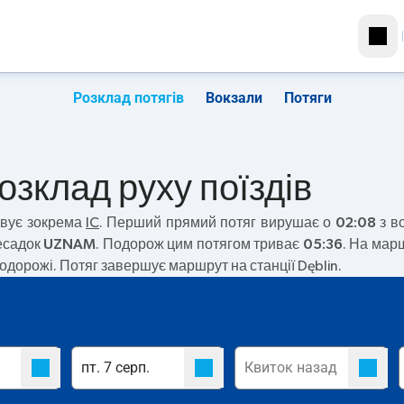
Розклад потягів
Вокзали
Потяги
Розклад руху поїздів
вує зокрема
IC
. Перший прямий потяг вирушає о
02:08
з во
есадок
UZNAM
. Подорож цим потягом триває
05:36
. На мар
одорожі. Потяг завершує маршрут на станції Dęblin.