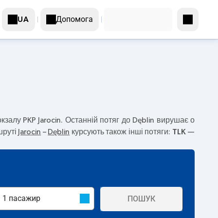
Допомога
UA
кзалу PKP Jarocin. Останній потяг до Dęblin вирушає о
шруті
Jarocin
–
Dęblin
курсують також інші потяги:
TLK
—
ПОШУК