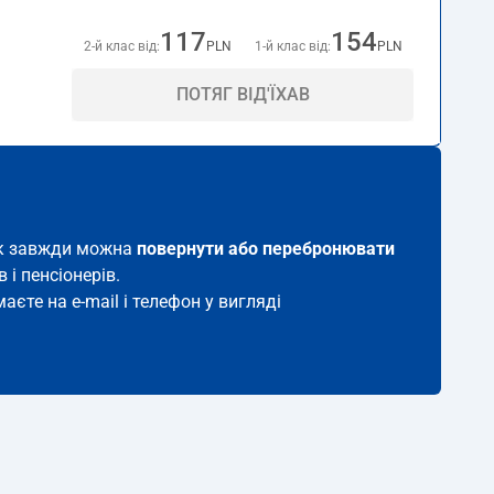
117
154
2-й клас від:
PLN
1-й клас від:
PLN
ПОТЯГ ВІД'ЇХАВ
ток завжди можна
повернути або перебронювати
 і пенсіонерів.
аєте на e-mail і телефон у вигляді