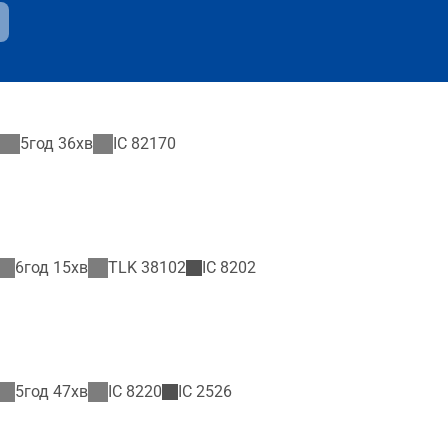
5год 36хв
IC
82170
6год 15хв
TLK
38102
IC
8202
5год 47хв
IC
8220
IC
2526