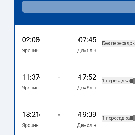
02:08
07:45
Без пересадок
Яроцин
Демблін
11:37
17:52
1 пересадка
Яроцин
Демблін
13:21
19:09
1 пересадка
Яроцин
Демблін