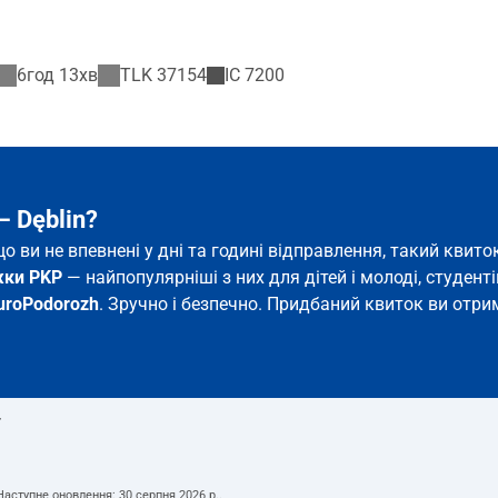
6год 13хв
TLK
37154
IC
7200
– Dęblin?
кщо ви не впевнені у дні та годині відправлення, такий кви
жки PKP
— найпопулярніші з них для дітей і молоді, студентів
uroPodorozh
. Зручно і безпечно. Придбаний квиток ви отрим
т
 Наступне оновлення:
30 серпня 2026 р.
.