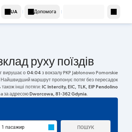
Допомога
UA
клад руху поїздів
яг вирушає о
04:04
з вокзалу PKP Jabłonowo Pomorskie
6. Найшвидший маршрут пропонує потяг без пересадок
 також інші потяги:
IC Intercity, EIC, TLK, EIP Pendolino
na за адресою
Dworcowa, 81-362 Gdynia
.
ПОШУК