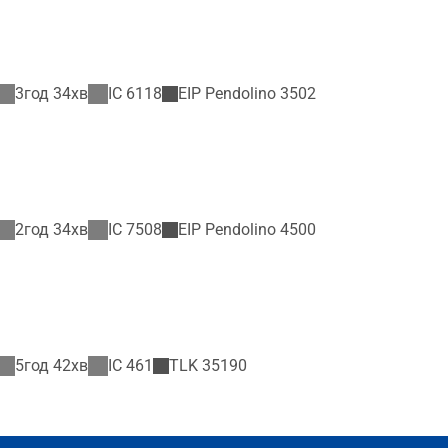
3год 34хв
IC
6118
EIP Pendolino
3502
2год 34хв
IC
7508
EIP Pendolino
4500
5год 42хв
IC
461
TLK
35190