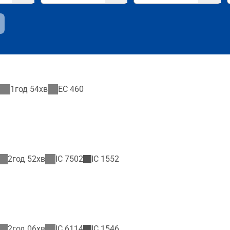
1год 54хв
EC
460
2год 52хв
IC
7502
IC
1552
2год 06хв
IC
6114
IC
1546