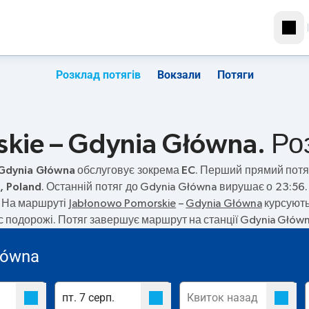
Розклад потягів
Вокзали
Потяги
kie – Gdynia Główna. Роз
 Gdynia Główna
обслуговує зокрема
EC
. Перший прямий пот
, Poland
. Останній потяг до Gdynia Główna вирушає о 23:5
. На маршруті
Jabłonowo Pomorskie
–
Gdynia Główna
курсують
с подорожі. Потяг завершує маршрут на станції Gdynia Głów
łówna