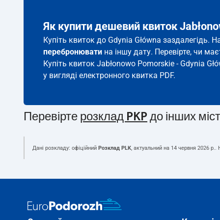
Як купити дешевий квиток Jabłono
Купіть квиток до Gdynia Główna заздалегідь. Н
перебронювати
на іншу дату. Перевірте, чи ма
Купіть квиток Jabłonowo Pomorskie - Gdynia Głó
у вигляді електронного квитка PDF.
Перевірте
розклад PKP
до інших міс
Дані розкладу: офіційний
Розклад PLK
, актуальний на
14 червня 2026 р.
.