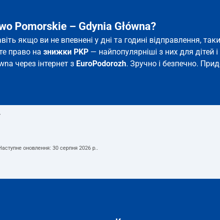
wo Pomorskie – Gdynia Główna?
авіть якщо ви не впевнені у дні та годині відправлення, т
єте право на
знижки PKP
— найпопулярніші з них для дітей і 
wna через інтернет з
EuroPodorozh
. Зручно і безпечно. При
т
 Наступне оновлення:
30 серпня 2026 р.
.