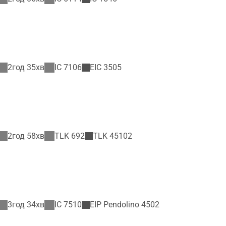
2год 35хв
IC
7106
EIC
3505
2год 58хв
TLK
692
TLK
45102
3год 34хв
IC
7510
EIP Pendolino
4502