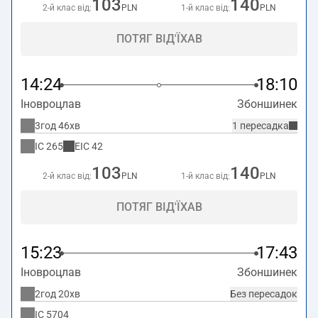
103
140
2-й клас від:
PLN
1-й клас від:
PLN
ПОТЯГ ВІД'ЇХАВ
14:24
18:10
Іновроцлав
Збоншинек
3год 46хв
1 пересадка
IC
265
EIC
42
103
140
2-й клас від:
PLN
1-й клас від:
PLN
ПОТЯГ ВІД'ЇХАВ
15:23
17:43
Іновроцлав
Збоншинек
2год 20хв
Без пересадок
IC
5704