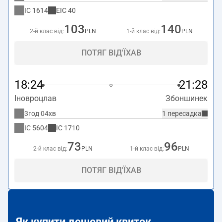
IC
1614
EIC
40
103
140
2-й клас від:
PLN
1-й клас від:
PLN
ПОТЯГ ВІД'ЇХАВ
18:24
21:28
Іновроцлав
Збоншинек
3год 04хв
1 пересадка
IC
5604
IC
1710
73
96
2-й клас від:
PLN
1-й клас від:
PLN
ПОТЯГ ВІД'ЇХАВ
Як купити дешевий квиток