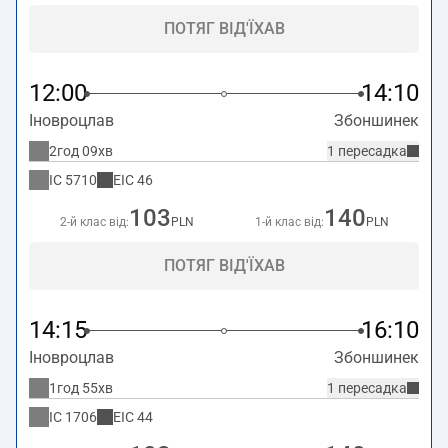
ПОТЯГ ВІД'ЇХАВ
12:00
14:10
Іновроцлав
Збоншинек
2год 09хв
1 пересадка
IC
5710
EIC
46
103
140
2-й клас від:
PLN
1-й клас від:
PLN
ПОТЯГ ВІД'ЇХАВ
14:15
16:10
Іновроцлав
Збоншинек
1год 55хв
1 пересадка
IC
1706
EIC
44