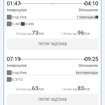
01:47
04:10
Іновроцлав
Збоншинек
2год 23хв
1 пересадка
IC
461
IC
430
73
96
2-й клас від:
PLN
1-й клас від:
PLN
ПОТЯГ ВІД'ЇХАВ
07:19
09:25
Іновроцлав
Збоншинек
2год 05хв
Без пересадок
IC
5712
63
83
2-й клас від:
PLN
1-й клас від:
PLN
ПОТЯГ ВІД'ЇХАВ