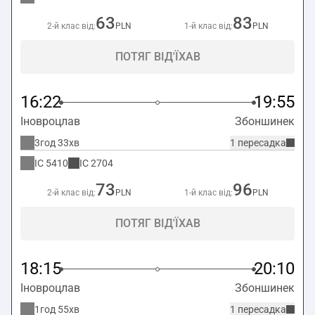
63
83
2-й клас від:
PLN
1-й клас від:
PLN
ПОТЯГ ВІД'ЇХАВ
16:22
19:55
Іновроцлав
Збоншинек
3год 33хв
1 пересадка
IC
5410
IC
2704
73
96
2-й клас від:
PLN
1-й клас від:
PLN
ПОТЯГ ВІД'ЇХАВ
18:15
20:10
Іновроцлав
Збоншинек
1год 55хв
1 пересадка