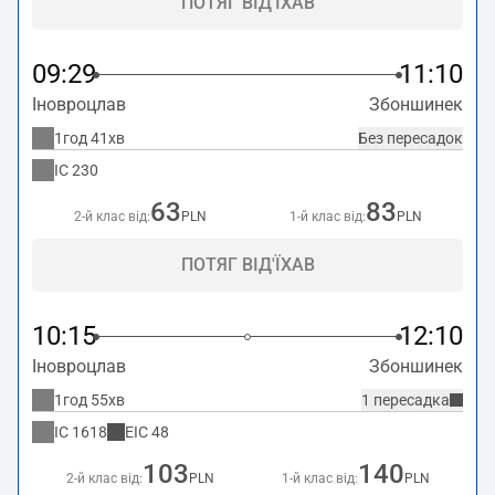
ПОТЯГ ВІД'ЇХАВ
09:29
11:10
Іновроцлав
Збоншинек
1год 41хв
Без пересадок
IC
230
63
83
2-й клас від:
PLN
1-й клас від:
PLN
ПОТЯГ ВІД'ЇХАВ
10:15
12:10
Іновроцлав
Збоншинек
1год 55хв
1 пересадка
IC
1618
EIC
48
103
140
2-й клас від:
PLN
1-й клас від:
PLN