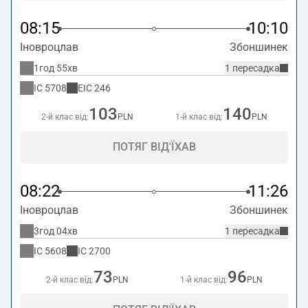
08:15
10:10
Іновроцлав
Збоншинек
1год 55хв
1 пересадка
IC
5708
EIC
246
103
140
2-й клас від:
PLN
1-й клас від:
PLN
ПОТЯГ ВІД'ЇХАВ
08:22
11:26
Іновроцлав
Збоншинек
3год 04хв
1 пересадка
IC
5608
IC
2700
73
96
2-й клас від:
PLN
1-й клас від:
PLN