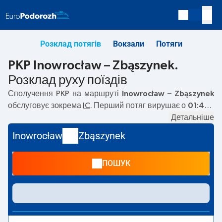
Розклад потягів
Вокзали
Потяги
PKP Inowrocław – Zbąszynek.
Розклад руху поїздів
Сполучення PKP на маршруті
Inowrocław – Zbąszynek
обслуговує зокрема
IC
. Перший потяг вирушає о
01:47
з
вокзалу PKP Inowrocław за адресою
Magazynowa 7, 88-
Детальніше
110, Inowrocław
. Останній потяг до Zbąszynek вирушає
Inowrocław
Zbąszynek
о 18:24. На маршруті
Inowrocław
–
Zbąszynek
курсують
також інші потяги:
EIC
— пропонують нижчу ціну квитка і
ПОШУК
зазвичай довший час подорожі. Потяг завершує
маршрут на станції Zbąszynek за адресою
Kosieczyńska,
66-210 Zbąszynek
.