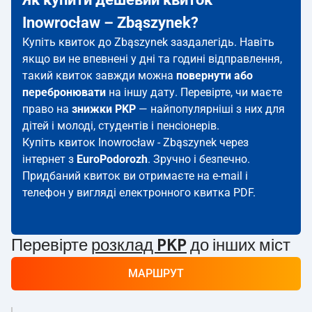
Inowrocław – Zbąszynek?
Купіть квиток до Zbąszynek заздалегідь. Навіть
якщо ви не впевнені у дні та годині відправлення,
такий квиток завжди можна
повернути або
перебронювати
на іншу дату. Перевірте, чи маєте
право на
знижки PKP
— найпопулярніші з них для
дітей і молоді, студентів і пенсіонерів.
Купіть квиток Inowrocław - Zbąszynek через
інтернет з
EuroPodorozh
. Зручно і безпечно.
Придбаний квиток ви отримаєте на e-mail і
телефон у вигляді електронного квитка PDF.
Перевірте
розклад PKP
до інших міст
МАРШРУТ