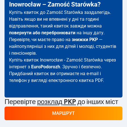
Inowrocław – Zamość Starówka?
Купіть квиток до Zamość Starówka заздалегідь.
Навіть якщо ви не впевнені у дні та годині
відправлення, такий квиток завжди можна
повернути або перебронювати
на іншу дату.
Перевірте, чи маєте право на
знижки PKP
—
найпопулярніші з них для дітей і молоді, студентів
і пенсіонерів.
Купіть квиток Inowrocław - Zamość Starówka через
інтернет з
EuroPodorozh
. Зручно і безпечно.
Придбаний квиток ви отримаєте на e-mail і
телефон у вигляді електронного квитка PDF.
Перевірте
розклад PKP
до інших міст
МАРШРУТ