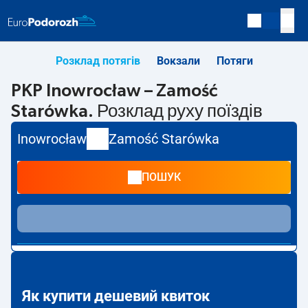
Розклад потягів
Вокзали
Потяги
PKP Inowrocław – Zamość
Starówka. Розклад руху поїздів
Inowrocław
Zamość Starówka
ПОШУК
Як купити дешевий квиток