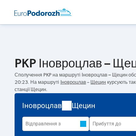
PKP Іновроцлав – Щец
Сполучення PKP на маршруті
Іновроцлав – Щецин
обс
20:23. На маршруті
Іновроцлав
–
Щецин
курсують так
станції Щецин.
Іновроцлав
Щецин