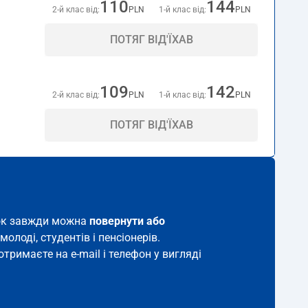
110
144
2-й клас від:
PLN
1-й клас від:
PLN
ПОТЯГ ВІД'ЇХАВ
109
142
2-й клас від:
PLN
1-й клас від:
PLN
ПОТЯГ ВІД'ЇХАВ
иток завжди можна
повернути або
молоді, студентів і пенсіонерів.
отримаєте на e-mail і телефон у вигляді