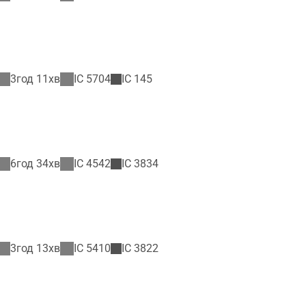
3год 11хв
IC
5704
IC
145
6год 34хв
IC
4542
IC
3834
3год 13хв
IC
5410
IC
3822