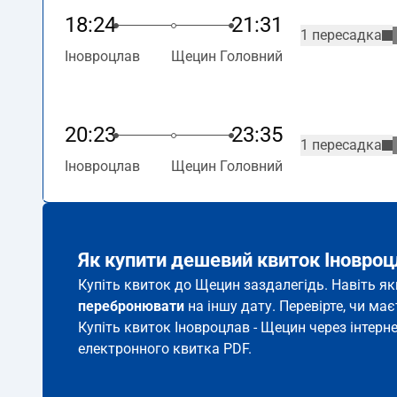
18:24
21:31
1 пересадка
Іновроцлав
Щецин Головний
20:23
23:35
1 пересадка
Іновроцлав
Щецин Головний
Як купити дешевий квиток Іновро
Купіть квиток до Щецин заздалегідь. Навіть як
перебронювати
на іншу дату. Перевірте, чи ма
Купіть квиток Іновроцлав - Щецин через інтерн
електронного квитка PDF.