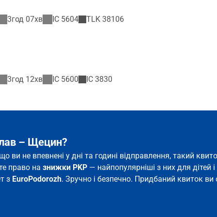
3год 07хв
IC
5604
TLK
38106
3год 12хв
IC
5600
IC
3830
цлав – Щецин?
що ви не впевнені у дні та годині відправлення, такий кв
єте право на
знижки PKP
— найпопулярніші з них для дітей і 
ет з
EuroPodorozh
. Зручно і безпечно. Придбаний квиток ви 