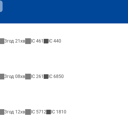
3год 21хв
IC
461
IC
440
3год 08хв
IC
261
IC
6850
3год 12хв
IC
5712
IC
1810