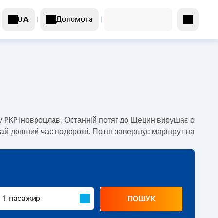
Допомога
UA
у PKP Іновроцлав. Останній потяг до Щецин вирушає о
чай довший час подорожі. Потяг завершує маршрут на
ПОШУК