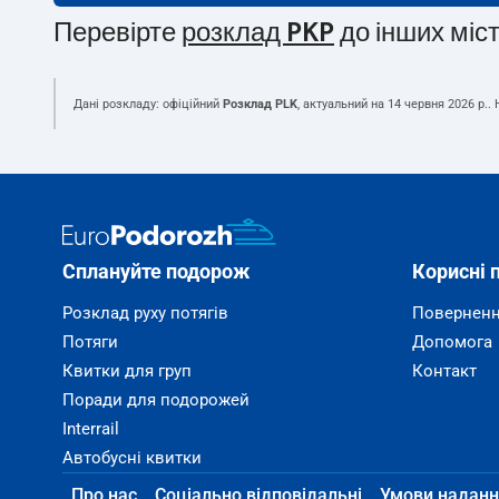
Перевірте
розклад PKP
до інших міс
Дані розкладу: офіційний
Розклад PLK
, актуальний на
14 червня 2026 р.
.
Сплануйте подорож
Корисні 
Розклад руху потягів
Поверненн
Потяги
Допомога
Квитки для груп
Контакт
Поради для подорожей
Interrail
Автобусні квитки
Про нас
Соціально відповідальні
Умови наданн