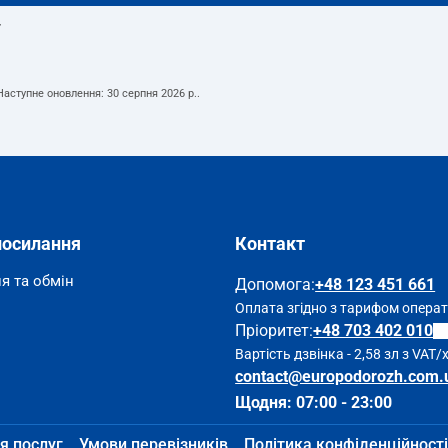
т
 Наступне оновлення:
30 серпня 2026 р.
.
посилання
Контакт
я та обмін
Допомога
:
+48 123 451 661
Оплата згідно з тарифом опера
Пріоритет:
+48 703 402 010
Вартість дзвінка - 2,58 зл з VAT/
contact@europodorozh.com.
Щодня: 07:00 - 23:00
я послуг
Умови перевізників
Політика конфіденційності