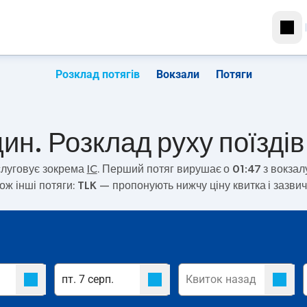
Розклад потягів
Вокзали
Потяги
ин. Розклад руху поїздів
луговує зокрема
IC
. Перший потяг вирушає о
01:47
з вокзал
ож інші потяги:
TLK
— пропонують нижчу ціну квитка і зазви