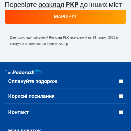
Перевірте
розклад PKP
до інших міст
МАРШРУТ
Дані розкладу: офіційний
Розклад PLK
, актуальний на
14 червня 2026 р.
.
Наступне оновлення:
30 серпня 2026 р.
.
Сплануйте подорож
Корисні посилання
Контакт
Наш додаток: