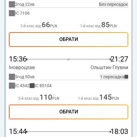
2год 22хв
Без пересадок
IC
7106
66
85
2-й клас від:
PLN
1-й клас від:
PLN
ОБРАТИ
15:36
21:27
Іновроцлав
Ольштин Глувни
5год 50хв
1 пересадка
IC
4542
IC
85104
110
145
2-й клас від:
PLN
1-й клас від:
PLN
ОБРАТИ
15:44
18:03