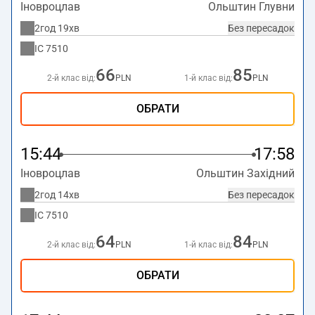
Іновроцлав
Ольштин Глувни
2год 19хв
Без пересадок
IC
7510
66
85
2-й клас від:
PLN
1-й клас від:
PLN
ОБРАТИ
15:44
17:58
Іновроцлав
Ольштин Західний
2год 14хв
Без пересадок
IC
7510
64
84
2-й клас від:
PLN
1-й клас від:
PLN
ОБРАТИ