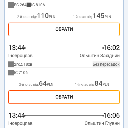
EC
264
IC
8106
110
145
2-й клас від:
PLN
1-й клас від:
PLN
ОБРАТИ
13:44
16:02
Іновроцлав
Ольштин Західний
2год 18хв
Без пересадок
IC
7106
64
84
2-й клас від:
PLN
1-й клас від:
PLN
ОБРАТИ
13:44
16:06
Іновроцлав
Ольштин Глувни