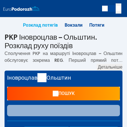
Розклад потягів
Вокзали
Потяги
PKP Іновроцлав – Ольштин.
Розклад руху поїздів
Сполучення PKP на маршруті
Іновроцлав – Ольштин
обслуговує зокрема
REG
. Перший прямий потяг
вирушає о
06:55
з вокзалу PKP Іновроцлав. Останній
Детальніше
потяг до Ольштин вирушає о 19:44. Найшвидший
Іновроцлав
Ольштин
маршрут пропонує потяг без пересадок
MAMRY
.
Подорож цим потягом триває
02:14
. На маршруті
ПОШУК
Іновроцлав
–
Ольштин
курсують також інші потяги:
IC
Intercity, EC
— пропонують нижчу ціну квитка і зазвичай
довший час подорожі. Потяг завершує маршрут на
станції Ольштин.