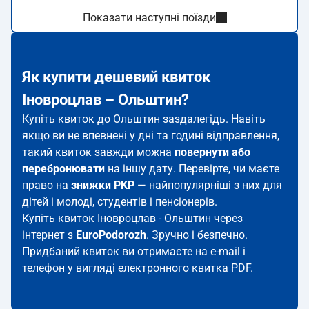
Показати наступні поїзди
Як купити дешевий квиток
Іновроцлав – Ольштин?
Купіть квиток до Ольштин заздалегідь. Навіть
якщо ви не впевнені у дні та годині відправлення,
такий квиток завжди можна
повернути або
перебронювати
на іншу дату. Перевірте, чи маєте
право на
знижки PKP
— найпопулярніші з них для
дітей і молоді, студентів і пенсіонерів.
Купіть квиток Іновроцлав - Ольштин через
інтернет з
EuroPodorozh
. Зручно і безпечно.
Придбаний квиток ви отримаєте на e-mail і
телефон у вигляді електронного квитка PDF.