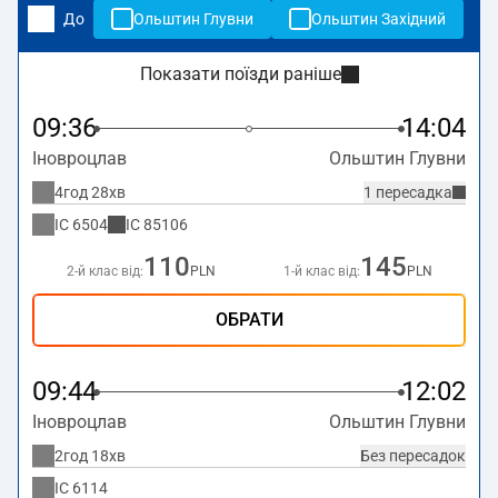
До
Ольштин Глувни
Ольштин Західний
Показати поїзди раніше
09:36
14:04
Іновроцлав
Ольштин Глувни
4год 28хв
1 пересадка
IC
6504
IC
85106
110
145
2-й клас від:
PLN
1-й клас від:
PLN
ОБРАТИ
09:44
12:02
Іновроцлав
Ольштин Глувни
2год 18хв
Без пересадок
IC
6114