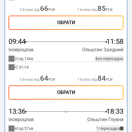
66
85
2-й клас від:
PLN
1-й клас від:
PLN
ОБРАТИ
09:44
11:58
Іновроцлав
Ольштин Західний
2год 14хв
Без пересадок
IC
6114
64
84
2-й клас від:
PLN
1-й клас від:
PLN
ОБРАТИ
13:36
18:33
Іновроцлав
Ольштин Глувни
4год 57хв
1 пересадка