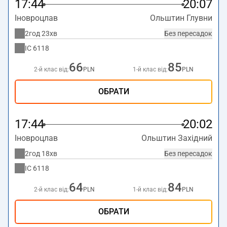
17:44
20:07
Іновроцлав
Ольштин Глувни
2год 23хв
Без пересадок
IC
6118
66
85
2-й клас від:
PLN
1-й клас від:
PLN
ОБРАТИ
17:44
20:02
Іновроцлав
Ольштин Західний
2год 18хв
Без пересадок
IC
6118
64
84
2-й клас від:
PLN
1-й клас від:
PLN
ОБРАТИ