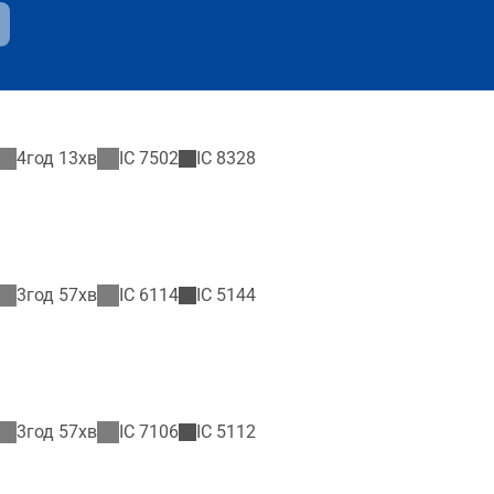
4год 13хв
IC
7502
IC
8328
3год 57хв
IC
6114
IC
5144
3год 57хв
IC
7106
IC
5112