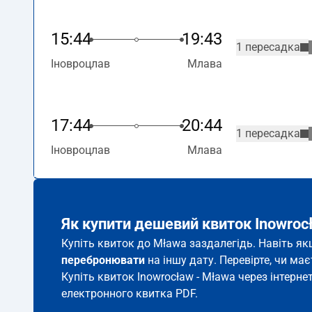
15:44
19:43
1 пересадка
Іновроцлав
Млава
17:44
20:44
1 пересадка
Іновроцлав
Млава
Як купити дешевий квиток Inowroc
Купіть квиток до Mława заздалегідь. Навіть як
перебронювати
на іншу дату. Перевірте, чи ма
Купіть квиток Inowrocław - Mława через інтерне
електронного квитка PDF.