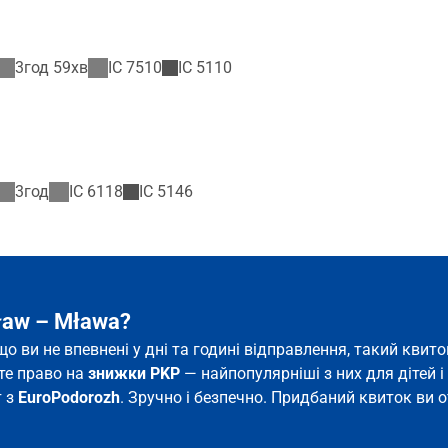
3год 59хв
IC
7510
IC
5110
3год
IC
6118
IC
5146
ław – Mława?
що ви не впевнені у дні та годині відправлення, такий кв
єте право на
знижки PKP
— найпопулярніші з них для дітей і 
т з
EuroPodorozh
. Зручно і безпечно. Придбаний квиток ви о