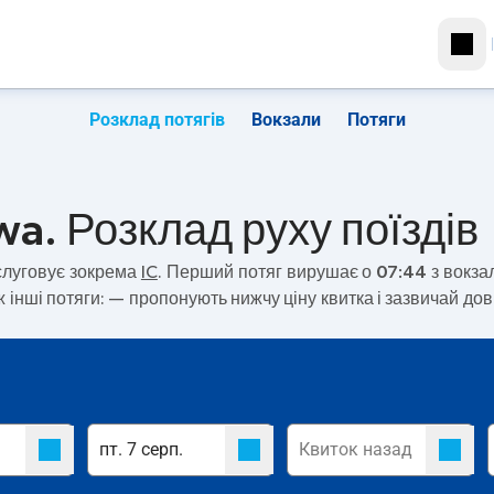
Розклад потягів
Вокзали
Потяги
a. Розклад руху поїздів
луговує зокрема
IC
. Перший потяг вирушає о
07:44
з вокза
 інші потяги:
— пропонують нижчу ціну квитка і зазвичай до