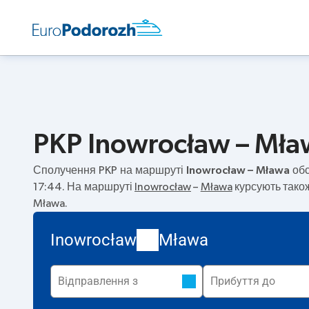
PKP Inowrocław – Mław
Сполучення PKP на маршруті
Inowrocław – Mława
обс
17:44. На маршруті
Inowrocław
–
Mława
курсують також
Mława.
Inowrocław
Mława