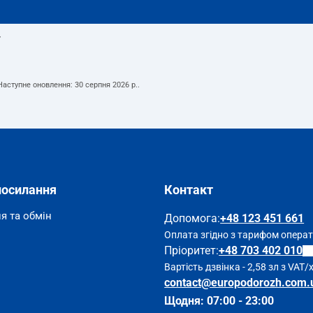
т
 Наступне оновлення:
30 серпня 2026 р.
.
посилання
Контакт
я та обмін
Допомога
:
+48 123 451 661
Оплата згідно з тарифом опера
Пріоритет:
+48 703 402 010
Вартість дзвінка - 2,58 зл з VAT/
contact@europodorozh.com.
Щодня: 07:00 - 23:00