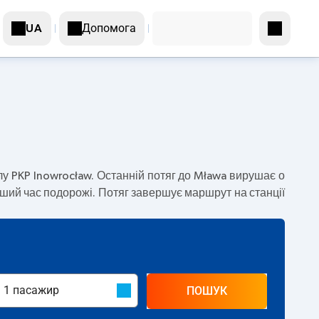
Допомога
UA
лу PKP Inowrocław. Останній потяг до Mława вирушає о
вший час подорожі. Потяг завершує маршрут на станції
ПОШУК