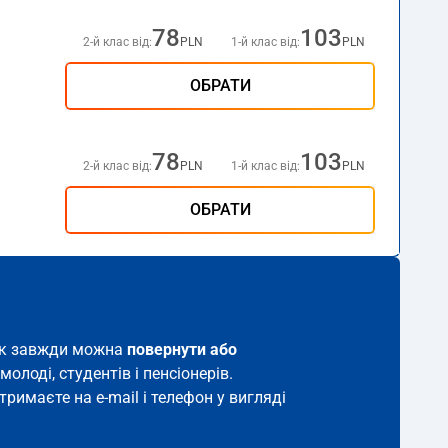
78
103
2-й клас від:
PLN
1-й клас від:
PLN
ОБРАТИ
78
103
2-й клас від:
PLN
1-й клас від:
PLN
ОБРАТИ
иток завжди можна
повернути або
молоді, студентів і пенсіонерів.
тримаєте на e-mail і телефон у вигляді