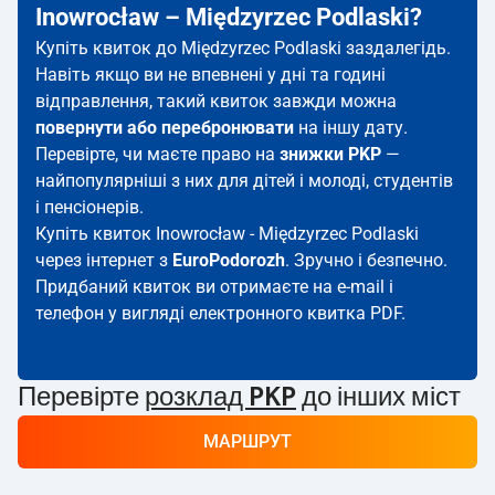
Inowrocław – Międzyrzec Podlaski?
Купіть квиток до Międzyrzec Podlaski заздалегідь.
Навіть якщо ви не впевнені у дні та годині
відправлення, такий квиток завжди можна
повернути або перебронювати
на іншу дату.
Перевірте, чи маєте право на
знижки PKP
—
найпопулярніші з них для дітей і молоді, студентів
і пенсіонерів.
Купіть квиток Inowrocław - Międzyrzec Podlaski
через інтернет з
EuroPodorozh
. Зручно і безпечно.
Придбаний квиток ви отримаєте на e-mail і
телефон у вигляді електронного квитка PDF.
Перевірте
розклад PKP
до інших міст
МАРШРУТ