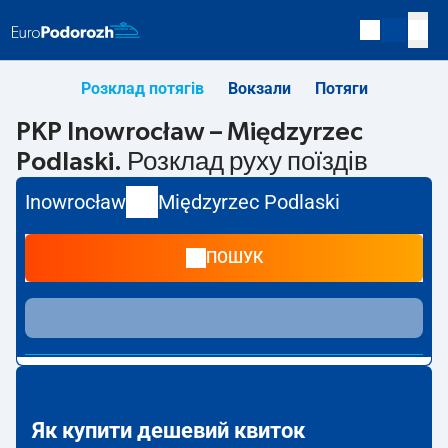
Розклад потягів
Вокзали
Потяги
PKP Inowrocław – Międzyrzec
Podlaski. Розклад руху поїздів
Inowrocław
Międzyrzec Podlaski
ПОШУК
Як купити дешевий квиток