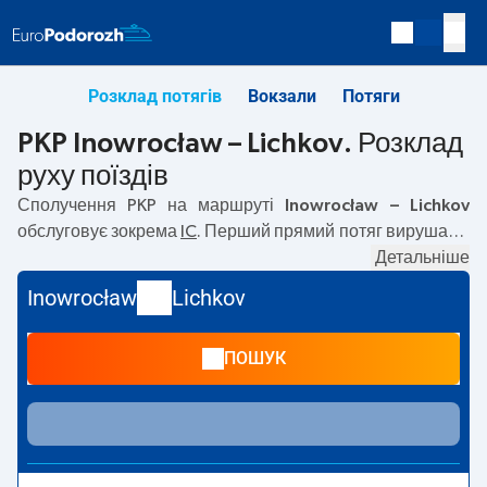
Розклад потягів
Вокзали
Потяги
PKP Inowrocław – Lichkov. Розклад
руху поїздів
Сполучення PKP на маршруті
Inowrocław – Lichkov
обслуговує зокрема
IC
. Перший прямий потяг вирушає о
01:47
з вокзалу PKP Inowrocław. Останній потяг до
Детальніше
Lichkov вирушає о 14:24. Найшвидший маршрут
Inowrocław
Lichkov
пропонує потяг без пересадок
BALTIC EXPRESS
.
Подорож цим потягом триває
04:33
. На маршруті
ПОШУК
Inowrocław
–
Lichkov
курсують також інші потяги:
—
пропонують нижчу ціну квитка і зазвичай довший час
подорожі. Потяг завершує маршрут на станції Lichkov.