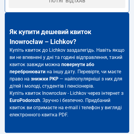
ПОТЯГ ВІД'ЇХАВ
Як купити дешевий квиток
Inowrocław – Lichkov?
Купіть квиток до Lichkov заздалегідь. Навіть якщо
ви не впевнені у дні та годині відправлення, такий
квиток завжди можна
повернути або
перебронювати
на іншу дату. Перевірте, чи маєте
право на
знижки PKP
— найпопулярніші з них для
дітей і молоді, студентів і пенсіонерів.
Купіть квиток Inowrocław - Lichkov через інтернет з
EuroPodorozh
. Зручно і безпечно. Придбаний
квиток ви отримаєте на e-mail і телефон у вигляді
електронного квитка PDF.