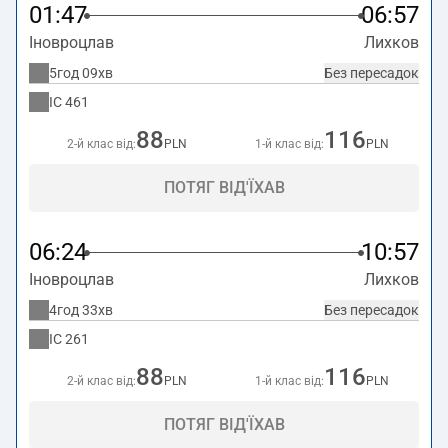
01:47
06:57
Іновроцлав
Лихков
5год 09хв
Без пересадок
IC
461
88
116
2-й клас від:
PLN
1-й клас від:
PLN
ПОТЯГ ВІД'ЇХАВ
06:24
10:57
Іновроцлав
Лихков
4год 33хв
Без пересадок
IC
261
88
116
2-й клас від:
PLN
1-й клас від:
PLN
ПОТЯГ ВІД'ЇХАВ