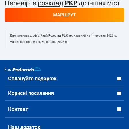
Перевірте
розклад PKP
до інших міст
МАРШРУТ
Дані розкладу: офіційний
Розклад PLK
, актуальний на
14 червня 2026 р.
.
Наступне оновлення:
30 серпня 2026 р.
.
Сплануйте подорож
Корисні посилання
Контакт
Наш додаток: