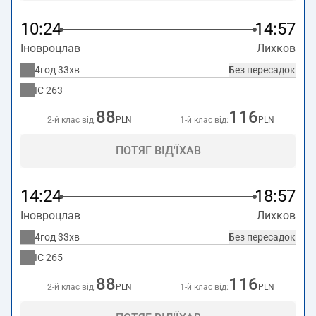
10:24
14:57
Іновроцлав
Лихков
4год 33хв
Без пересадок
IC
263
88
116
2-й клас від:
PLN
1-й клас від:
PLN
ПОТЯГ ВІД'ЇХАВ
14:24
18:57
Іновроцлав
Лихков
4год 33хв
Без пересадок
IC
265
88
116
2-й клас від:
PLN
1-й клас від:
PLN