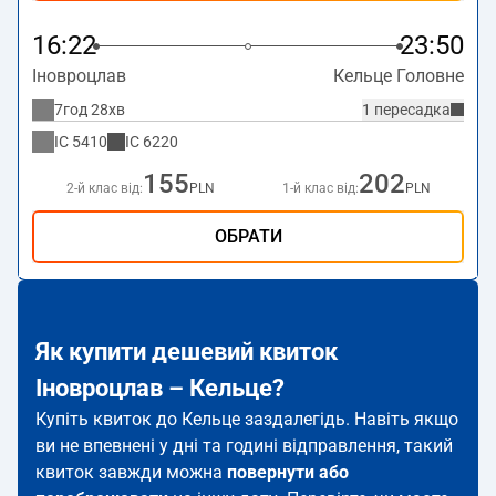
16:22
23:50
Іновроцлав
Кельце Головне
7год 28хв
1 пересадка
IC
5410
IC
6220
155
202
2-й клас від:
PLN
1-й клас від:
PLN
ОБРАТИ
Як купити дешевий квиток
Іновроцлав – Кельце?
Купіть квиток до Кельце заздалегідь. Навіть якщо
ви не впевнені у дні та годині відправлення, такий
квиток завжди можна
повернути або