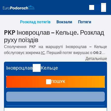
Розклад потягів
Вокзали
Потяги
PKP Іновроцлав – Кельце. Розклад
руху поїздів
Сполучення PKP на маршруті
Іновроцлав – Кельце
обслуговує зокрема
IC
. Перший потяг вирушає о
06:24
з
вокзалу PKP Іновроцлав. Останній потяг до Кельце
Детальніше
вирушає о 16:22. На маршруті
Іновроцлав
–
Кельце
Іновроцлав
Кельце
курсують також інші потяги:
— пропонують нижчу ціну
квитка і зазвичай довший час подорожі. Потяг завершує
ПОШУК
маршрут на станції Кельце.