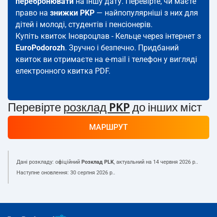
перебронювати
на іншу дату. Перевірте, чи маєте
право на
знижки PKP
— найпопулярніші з них для
дітей і молоді, студентів і пенсіонерів.
Купіть квиток Іновроцлав - Кельце через інтернет з
EuroPodorozh
. Зручно і безпечно. Придбаний
квиток ви отримаєте на e-mail і телефон у вигляді
електронного квитка PDF.
Перевірте
розклад PKP
до інших міст
МАРШРУТ
Дані розкладу: офіційний
Розклад PLK
, актуальний на
14 червня 2026 р.
.
Наступне оновлення:
30 серпня 2026 р.
.