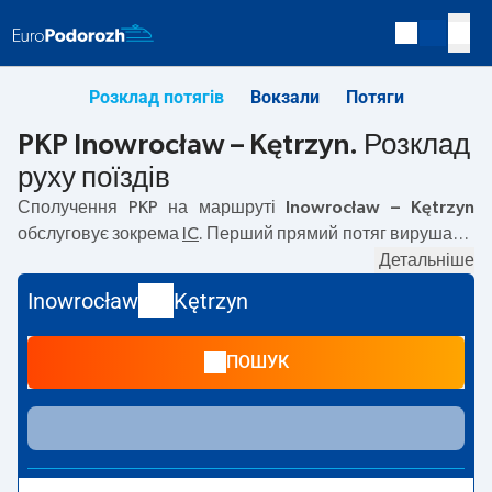
Розклад потягів
Вокзали
Потяги
PKP Inowrocław – Kętrzyn. Розклад
руху поїздів
Сполучення PKP на маршруті
Inowrocław – Kętrzyn
обслуговує зокрема
IC
. Перший прямий потяг вирушає о
09:44
з вокзалу PKP Inowrocław. Останній потяг до
Детальніше
Kętrzyn вирушає о 17:44. Найшвидший маршрут
Inowrocław
Kętrzyn
пропонує потяг без пересадок
MAMRY
. Подорож цим
потягом триває
03:21
. На маршруті
Inowrocław
–
Kętrzyn
ПОШУК
курсують також інші потяги:
— пропонують нижчу ціну
квитка і зазвичай довший час подорожі. Потяг завершує
маршрут на станції Kętrzyn.