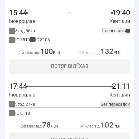
15:44
19:40
Іновроцлав
Кентшин
3год 56хв
1 пересадка
IC
7510
IC
8106
100
132
2-й клас від:
PLN
1-й клас від:
PLN
ПОТЯГ ВІД'ЇХАВ
17:44
21:11
Іновроцлав
Кентшин
3год 27хв
Без пересадок
IC
6118
78
102
2-й клас від:
PLN
1-й клас від:
PLN