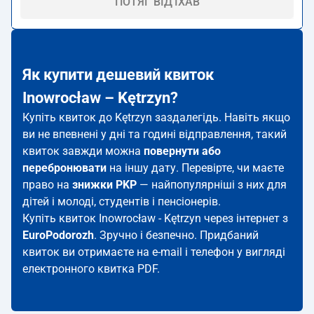
ПОТЯГ ВІД'ЇХАВ
Як купити дешевий квиток
Inowrocław – Kętrzyn?
Купіть квиток до Kętrzyn заздалегідь. Навіть якщо
ви не впевнені у дні та годині відправлення, такий
квиток завжди можна
повернути або
перебронювати
на іншу дату. Перевірте, чи маєте
право на
знижки PKP
— найпопулярніші з них для
дітей і молоді, студентів і пенсіонерів.
Купіть квиток Inowrocław - Kętrzyn через інтернет з
EuroPodorozh
. Зручно і безпечно. Придбаний
квиток ви отримаєте на e-mail і телефон у вигляді
електронного квитка PDF.