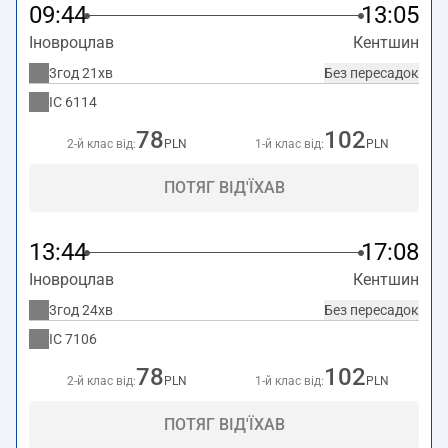
09:44
13:05
Іновроцлав
Кентшин
3год 21хв
Без пересадок
IC
6114
78
102
2-й клас від:
PLN
1-й клас від:
PLN
ПОТЯГ ВІД'ЇХАВ
13:44
17:08
Іновроцлав
Кентшин
3год 24хв
Без пересадок
IC
7106
78
102
2-й клас від:
PLN
1-й клас від:
PLN
ПОТЯГ ВІД'ЇХАВ