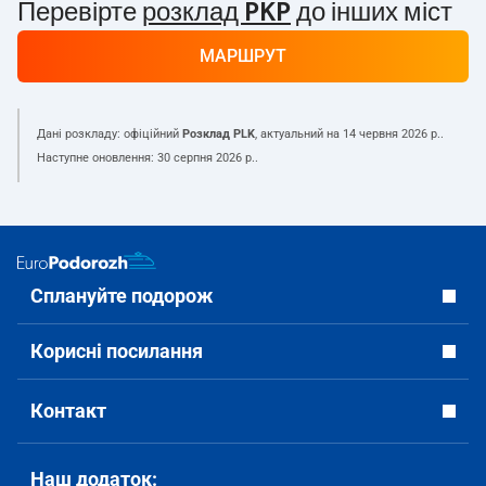
Перевірте
розклад PKP
до інших міст
МАРШРУТ
Дані розкладу: офіційний
Розклад PLK
, актуальний на
14 червня 2026 р.
.
Наступне оновлення:
30 серпня 2026 р.
.
Сплануйте подорож
Корисні посилання
Контакт
Наш додаток: