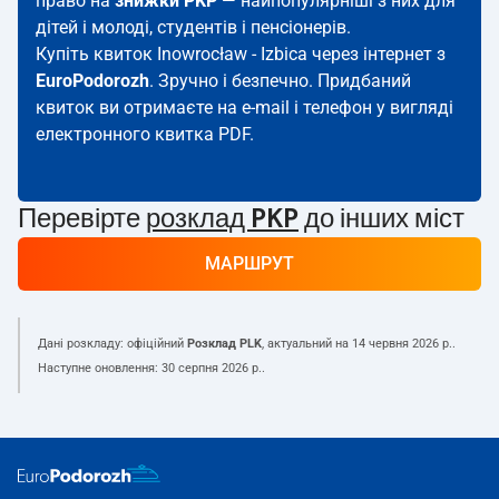
право на
знижки PKP
— найпопулярніші з них для
дітей і молоді, студентів і пенсіонерів.
Купіть квиток Inowrocław - Izbica через інтернет з
EuroPodorozh
. Зручно і безпечно. Придбаний
квиток ви отримаєте на e-mail і телефон у вигляді
електронного квитка PDF.
Перевірте
розклад PKP
до інших міст
МАРШРУТ
Дані розкладу: офіційний
Розклад PLK
, актуальний на
14 червня 2026 р.
.
Наступне оновлення:
30 серпня 2026 р.
.