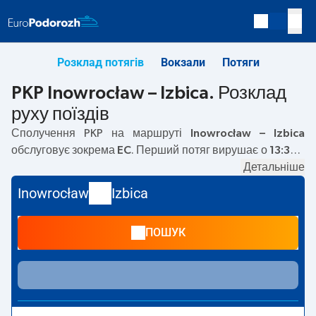
Розклад потягів
Вокзали
Потяги
PKP Inowrocław – Izbica. Розклад
руху поїздів
Сполучення PKP на маршруті
Inowrocław – Izbica
обслуговує зокрема
EC
. Перший потяг вирушає о
13:36
з
вокзалу PKP Inowrocław. Останній потяг до Izbica
Детальніше
вирушає о 13:36. Наразі на маршруті
Inowrocław
–
Izbica
Inowrocław
Izbica
не курсують інші потяги перевізника PKP Intercity. Потяг
завершує маршрут на станції Izbica.
ПОШУК