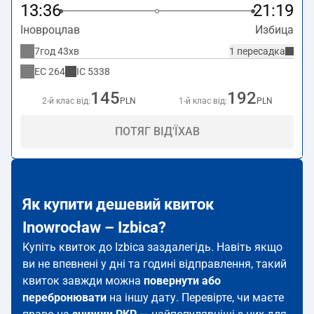
13:36
21:19
Іновроцлав
Избица
7год 43хв
1 пересадка
EC
264
IC
5338
145
192
2-й клас від:
PLN
1-й клас від:
PLN
ПОТЯГ ВІД'ЇХАВ
Як купити дешевий квиток
Inowrocław – Izbica?
Купіть квиток до Izbica заздалегідь. Навіть якщо
ви не впевнені у дні та годині відправлення, такий
квиток завжди можна
повернути або
перебронювати
на іншу дату. Перевірте, чи маєте