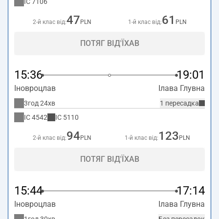
IC
7106
47
61
2-й клас від:
PLN
1-й клас від:
PLN
ПОТЯГ ВІД'ЇХАВ
15:36
19:01
Іновроцлав
Ілава Глувна
3год 24хв
1 пересадка
IC
4542
IC
5110
94
123
2-й клас від:
PLN
1-й клас від:
PLN
ПОТЯГ ВІД'ЇХАВ
15:44
17:14
Іновроцлав
Ілава Глувна