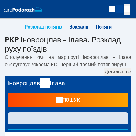
Розклад потягів
Вокзали
Потяги
PKP Іновроцлав – Ілава. Розклад
руху поїздів
Сполучення PKP на маршруті
Іновроцлав – Ілава
обслуговує зокрема
EC
. Перший прямий потяг вирушає
о
02:14
з вокзалу PKP Іновроцлав. Останній потяг до
Детальніше
Ілава вирушає о 21:36. Найшвидший маршрут пропонує
Іновроцлав
Ілава
потяг без пересадок
DRWĘCA
. Подорож цим потягом
триває
01:30
. На маршруті
Іновроцлав
–
Ілава
курсують
ПОШУК
також інші потяги:
REG, IC Intercity, EIP Pendolino, EIC,
TLK
— пропонують нижчу ціну квитка і зазвичай довший
час подорожі. Потяг завершує маршрут на станції Ілава.