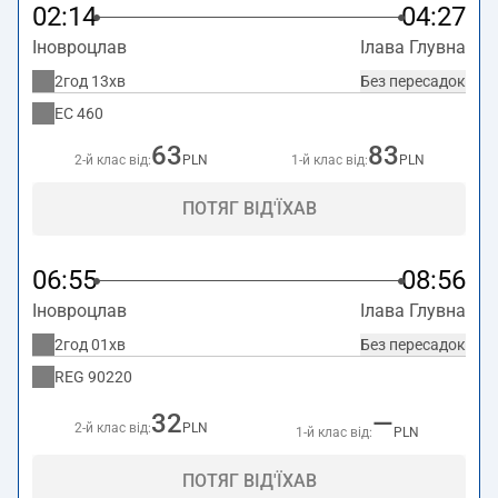
02:14
04:27
Іновроцлав
Ілава Глувна
2год 13хв
Без пересадок
EC
460
63
83
2-й клас від:
PLN
1-й клас від:
PLN
ПОТЯГ ВІД'ЇХАВ
06:55
08:56
Іновроцлав
Ілава Глувна
2год 01хв
Без пересадок
REG
90220
32
—
2-й клас від:
PLN
1-й клас від:
PLN
ПОТЯГ ВІД'ЇХАВ