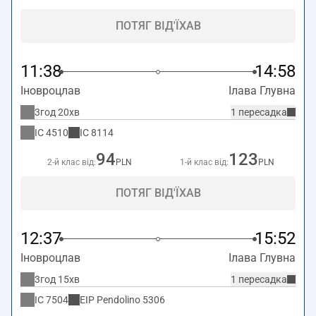
ПОТЯГ ВІД'ЇХАВ
11:38
14:58
Іновроцлав
Ілава Глувна
3год 20хв
1 пересадка
IC
4510
IC
8114
94
123
2-й клас від:
PLN
1-й клас від:
PLN
ПОТЯГ ВІД'ЇХАВ
12:37
15:52
Іновроцлав
Ілава Глувна
3год 15хв
1 пересадка
IC
7504
EIP Pendolino
5306