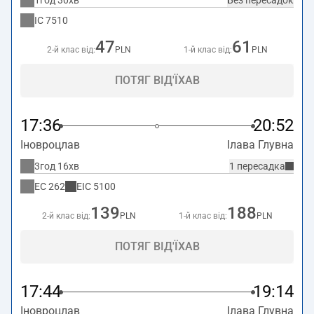
1год 30хв
Без пересадок
IC
7510
47
61
2-й клас від:
PLN
1-й клас від:
PLN
ПОТЯГ ВІД'ЇХАВ
17:36
20:52
Іновроцлав
Ілава Глувна
3год 16хв
1 пересадка
EC
262
EIC
5100
139
188
2-й клас від:
PLN
1-й клас від:
PLN
ПОТЯГ ВІД'ЇХАВ
17:44
19:14
Іновроцлав
Ілава Глувна