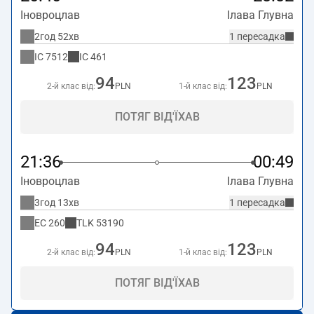
Іновроцлав
Ілава Глувна
2год 52хв
1 пересадка
IC
7512
IC
461
94
123
2-й клас від:
PLN
1-й клас від:
PLN
ПОТЯГ ВІД'ЇХАВ
21:36
00:49
Іновроцлав
Ілава Глувна
3год 13хв
1 пересадка
EC
260
TLK
53190
94
123
2-й клас від:
PLN
1-й клас від:
PLN
ПОТЯГ ВІД'ЇХАВ