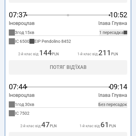
07:37
10:52
Іновроцлав
Ілава Глувна
3год 15хв
1 пересадка
IC
6500
EIP Pendolino
8452
144
211
2-й клас від:
PLN
1-й клас від:
PLN
ПОТЯГ ВІД'ЇХАВ
07:44
09:14
Іновроцлав
Ілава Глувна
1год 30хв
Без пересадок
IC
7502
47
61
2-й клас від:
PLN
1-й клас від:
PLN