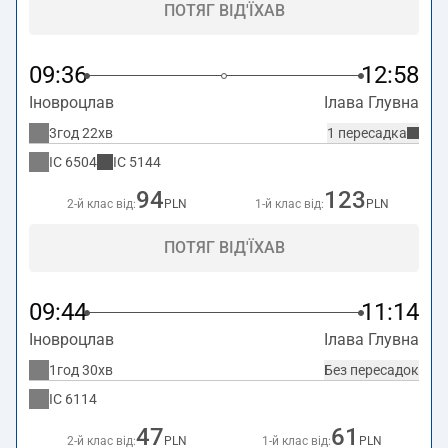
ПОТЯГ ВІД'ЇХАВ
09:36
12:58
Іновроцлав
Ілава Глувна
3год 22хв
1 пересадка
IC
6504
IC
5144
94
123
2-й клас від:
PLN
1-й клас від:
PLN
ПОТЯГ ВІД'ЇХАВ
09:44
11:14
Іновроцлав
Ілава Глувна
1год 30хв
Без пересадок
IC
6114
47
61
2-й клас від:
PLN
1-й клас від:
PLN