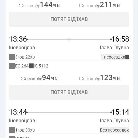
144
211
2-й клас від:
PLN
1-й клас від:
PLN
ПОТЯГ ВІД'ЇХАВ
13:36
16:58
Іновроцлав
Ілава Глувна
3год 22хв
1 пересадка
EC
264
IC
5112
94
123
2-й клас від:
PLN
1-й клас від:
PLN
ПОТЯГ ВІД'ЇХАВ
13:44
15:14
Іновроцлав
Ілава Глувна
1год 30хв
Без пересадок