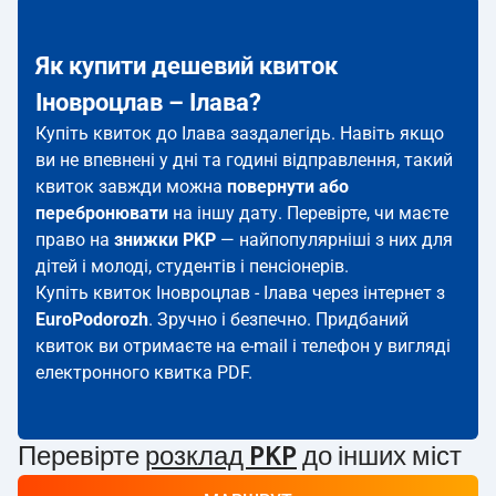
Як купити дешевий квиток
Іновроцлав – Ілава?
Купіть квиток до Ілава заздалегідь. Навіть якщо
ви не впевнені у дні та годині відправлення, такий
квиток завжди можна
повернути або
перебронювати
на іншу дату. Перевірте, чи маєте
право на
знижки PKP
— найпопулярніші з них для
дітей і молоді, студентів і пенсіонерів.
Купіть квиток Іновроцлав - Ілава через інтернет з
EuroPodorozh
. Зручно і безпечно. Придбаний
квиток ви отримаєте на e-mail і телефон у вигляді
електронного квитка PDF.
Перевірте
розклад PKP
до інших міст