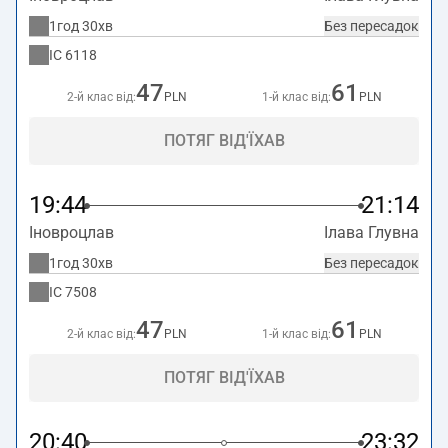
1год 30хв
Без пересадок
IC
6118
47
61
2-й клас від:
PLN
1-й клас від:
PLN
ПОТЯГ ВІД'ЇХАВ
19:44
21:14
Іновроцлав
Ілава Глувна
1год 30хв
Без пересадок
IC
7508
47
61
2-й клас від:
PLN
1-й клас від:
PLN
ПОТЯГ ВІД'ЇХАВ
20:40
23:32