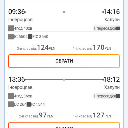
09:36
14:16
Іновроцлав
Халупи
4год 40хв
1 пересадка
IC
6504
EIC
3540
124
170
2-й клас від:
PLN
1-й клас від:
PLN
ОБРАТИ
13:36
18:12
Іновроцлав
Халупи
4год 36хв
1 пересадка
EC
264
IC
1544
97
127
2-й клас від:
PLN
1-й клас від:
PLN