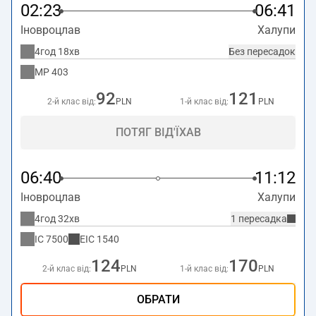
02:23
06:41
Іновроцлав
Халупи
4год 18хв
Без пересадок
MP
403
92
121
2-й клас від:
PLN
1-й клас від:
PLN
ПОТЯГ ВІД'ЇХАВ
06:40
11:12
Іновроцлав
Халупи
4год 32хв
1 пересадка
IC
7500
EIC
1540
124
170
2-й клас від:
PLN
1-й клас від:
PLN
ОБРАТИ