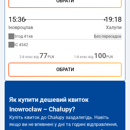
ОБРАТИ
15:36
19:18
Іновроцлав
Халупи
3год 41хв
Без пересадок
IC
4542
77
100
2-й клас від:
PLN
1-й клас від:
PLN
ОБРАТИ
Як купити дешевий квиток
Inowrocław – Chałupy?
Купіть квиток до Chałupy заздалегідь. Навіть
якщо ви не впевнені у дні та годині відправлення,