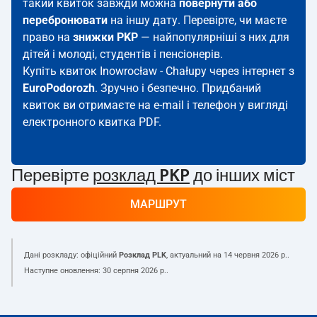
такий квиток завжди можна
повернути або
перебронювати
на іншу дату. Перевірте, чи маєте
право на
знижки PKP
— найпопулярніші з них для
дітей і молоді, студентів і пенсіонерів.
Купіть квиток Inowrocław - Chałupy через інтернет з
EuroPodorozh
. Зручно і безпечно. Придбаний
квиток ви отримаєте на e-mail і телефон у вигляді
електронного квитка PDF.
Перевірте
розклад PKP
до інших міст
МАРШРУТ
Дані розкладу: офіційний
Розклад PLK
, актуальний на
14 червня 2026 р.
.
Наступне оновлення:
30 серпня 2026 р.
.