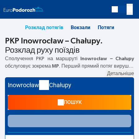
Розклад потягів
Вокзали
Потяги
PKP Inowrocław – Chałupy.
Розклад руху поїздів
Сполучення PKP на маршруті
Inowrocław – Chałupy
обслуговує зокрема
MP
. Перший прямий потяг вирушає
о
02:23
з вокзалу PKP Inowrocław. Останній потяг до
Детальніше
Chałupy вирушає о 15:36. Найшвидший маршрут
Inowrocław
Chałupy
пропонує потяг без пересадок
ARTUS
. Подорож цим
потягом триває
03:41
. На маршруті
Inowrocław
–
ПОШУК
Chałupy
курсують також інші потяги:
IC Intercity, EIC, EC
— пропонують нижчу ціну квитка і зазвичай довший час
подорожі. Потяг завершує маршрут на станції Chałupy.