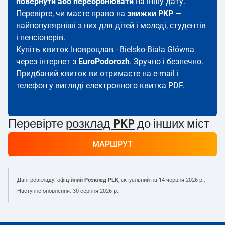
повернути або перебронювати
на іншу дату.
Перевірте, чи маєте право на
знижки PKP
—
найпопулярніші з них для дітей і молоді, студентів
і пенсіонерів.
Купіть квиток Іновроцлав - Bielsko-Biała Główna
через інтернет з
EuroPodorozh
. Зручно і безпечно.
Придбаний квиток ви отримаєте на e-mail і
телефон у вигляді електронного квитка PDF.
Перевірте
розклад PKP
до інших міст
МАРШРУТ
Дані розкладу: офіційний
Розклад PLK
, актуальний на
14 червня 2026 р.
.
Наступне оновлення:
30 серпня 2026 р.
.