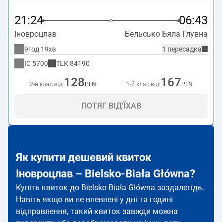
21:24
06:43
Іновроцлав
Бельсько Бяла Глувна
9год 19хв
1 пересадка
IC
5700
TLK
84190
128
167
2-й клас від:
PLN
1-й клас від:
PLN
ПОТЯГ ВІД'ЇХАВ
Як купити дешевий квиток
Іновроцлав – Bielsko-Biała Główna?
Купіть квиток до Bielsko-Biała Główna заздалегідь.
Навіть якщо ви не впевнені у дні та годині
відправлення, такий квиток завжди можна