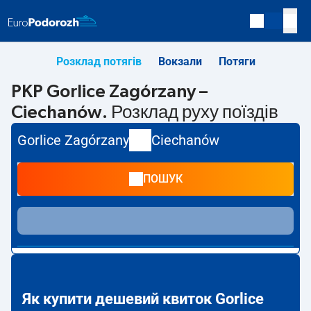
Розклад потягів
Вокзали
Потяги
PKP Gorlice Zagórzany –
Ciechanów. Розклад руху поїздів
Gorlice Zagórzany
Ciechanów
ПОШУК
Як купити дешевий квиток Gorlice