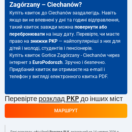
Zagórzany – Ciechanów?
Купіть квиток до Ciechanów заздалегідь. Навіть
якщо ви не впевнені у дні та годині відправлення,
такий квиток завжди можна
повернути або
перебронювати
на іншу дату. Перевірте, чи маєте
право на
знижки PKP
— найпопулярніші з них для
дітей і молоді, студентів і пенсіонерів.
Купіть квиток Gorlice Zagórzany - Ciechanów через
інтернет з
EuroPodorozh
. Зручно і безпечно.
Придбаний квиток ви отримаєте на e-mail і
телефон у вигляді електронного квитка PDF.
Перевірте
розклад PKP
до інших міст
МАРШРУТ
Дані розкладу: офіційний
Розклад PLK
, актуальний на
14 червня 2026 р.
.