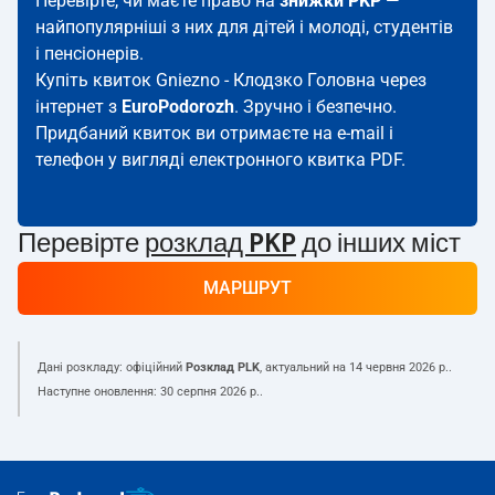
Перевірте, чи маєте право на
знижки PKP
—
найпопулярніші з них для дітей і молоді, студентів
і пенсіонерів.
Купіть квиток Gniezno - Клодзко Головна через
інтернет з
EuroPodorozh
. Зручно і безпечно.
Придбаний квиток ви отримаєте на e-mail і
телефон у вигляді електронного квитка PDF.
Перевірте
розклад PKP
до інших міст
МАРШРУТ
Дані розкладу: офіційний
Розклад PLK
, актуальний на
14 червня 2026 р.
.
Наступне оновлення:
30 серпня 2026 р.
.