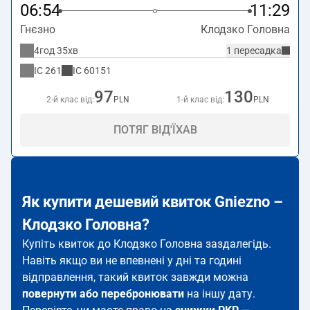
06:54
11:29
Гнєзно
Клодзко Головна
4год 35хв
1 пересадка
IC
261
IC
60151
97
130
2-й клас від:
PLN
1-й клас від:
PLN
ПОТЯГ ВІД'ЇХАВ
Як купити дешевий квиток Gniezno –
Клодзко Головна?
Купіть квиток до Клодзко Головна заздалегідь.
Навіть якщо ви не впевнені у дні та годині
відправлення, такий квиток завжди можна
повернути або перебронювати
на іншу дату.