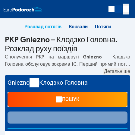
Розклад потягів
Вокзали
Потяги
PKP Gniezno – Клодзко Головна.
Розклад руху поїздів
Сполучення PKP на маршруті
Gniezno – Клодзко
Головна
обслуговує зокрема
IC
. Перший прямий потяг
вирушає о
06:54
з вокзалу PKP Gniezno за адресою
Детальніше
Pocztowa, 62-200 Gniezno
. Останній потяг до Клодзко
Gniezno
Клодзко Головна
Головна вирушає о 06:54. Найшвидший маршрут
пропонує потяг без пересадок
BALTIC EXPRESS
.
ПОШУК
Подорож цим потягом триває
04:35
. Наразі на маршруті
Gniezno
–
Клодзко Головна
не курсують інші потяги
перевізника PKP Intercity. Потяг завершує маршрут на
станції Клодзко Головна за адресою
Dworcowa, 57-300
Klodzko
.