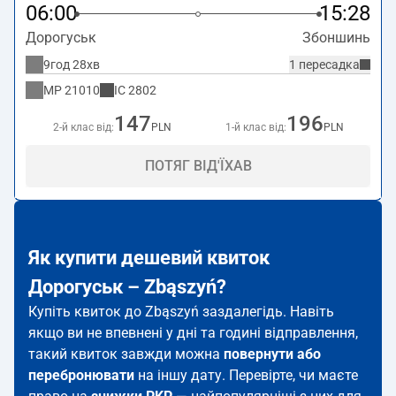
06:00
15:28
Дорогуськ
Збоншинь
9год 28хв
1 пересадка
MP
21010
IC
2802
147
196
2-й клас від:
PLN
1-й клас від:
PLN
ПОТЯГ ВІД'ЇХАВ
Як купити дешевий квиток
Дорогуськ – Zbąszyń?
Купіть квиток до Zbąszyń заздалегідь. Навіть
якщо ви не впевнені у дні та годині відправлення,
такий квиток завжди можна
повернути або
перебронювати
на іншу дату. Перевірте, чи маєте