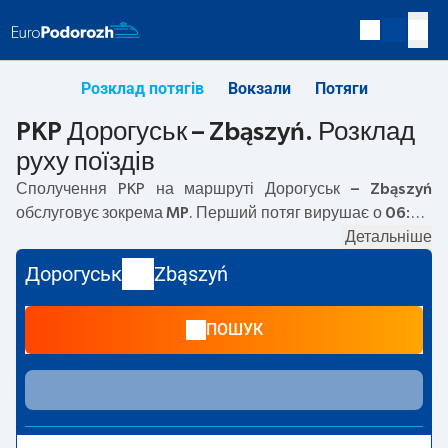
Розклад потягів
Вокзали
Потяги
PKP Дорогуськ – Zbąszyń. Розклад
руху поїздів
Сполучення PKP на маршруті
Дорогуськ – Zbąszyń
обслуговує зокрема
MP
. Перший потяг вирушає о
06:00
з вокзалу PKP Дорогуськ. Останній потяг до Zbąszyń
Детальніше
вирушає о 06:00. Наразі на маршруті
Дорогуськ
–
Дорогуськ
Zbąszyń
Zbąszyń
не курсують інші потяги перевізника PKP
Intercity. Потяг завершує маршрут на станції Zbąszyń.
ПОШУК